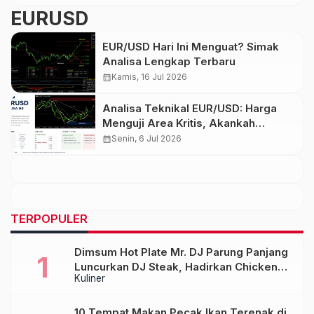
EURUSD
EUR/USD Hari Ini Menguat? Simak
Analisa Lengkap Terbaru
calendar_month
Kamis, 16 Jul 2026
Analisa Teknikal EUR/USD: Harga
Menguji Area Kritis, Akankah
Rebound Berlanjut?
calendar_month
Senin, 6 Jul 2026
TERPOPULER
Dimsum Hot Plate Mr. DJ Parung Panjang
Luncurkan DJ Steak, Hadirkan Chicken
Kuliner
Steak Orisinal di Atas Hot Plate
10 Tempat Makan Pecak Ikan Terenak di