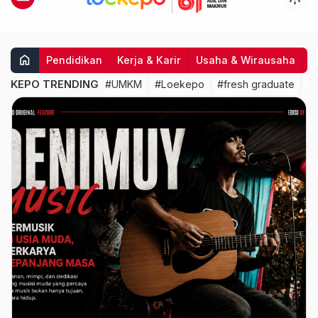
home
Pendidikan
Kerja & Karir
Usaha & Wirausaha
I
KEPO TRENDING
#UMKM
#Loekepo
#fresh graduate
#k