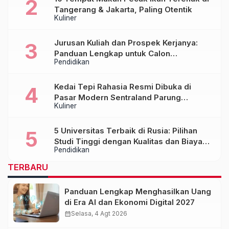
Tangerang & Jakarta, Paling Otentik
Kuliner
Jurusan Kuliah dan Prospek Kerjanya:
Panduan Lengkap untuk Calon
Pendidikan
Mahasiswa
Kedai Tepi Rahasia Resmi Dibuka di
Pasar Modern Sentraland Parung
Kuliner
Panjang, Hadirkan Sambal Rempah
Formula Tepi Rahasia
5 Universitas Terbaik di Rusia: Pilihan
Studi Tinggi dengan Kualitas dan Biaya
Pendidikan
Terjangkau
TERBARU
Panduan Lengkap Menghasilkan Uang
di Era AI dan Ekonomi Digital 2027
calendar_month
Selasa, 4 Agt 2026