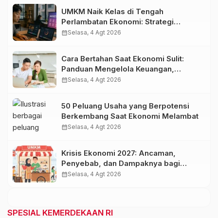
UMKM Naik Kelas di Tengah
Perlambatan Ekonomi: Strategi
Bertahan dan Tumbuh di Era Digital
calendar_month
Selasa, 4 Agt 2026
Cara Bertahan Saat Ekonomi Sulit:
Panduan Mengelola Keuangan,
Investasi, dan Menambah Penghasilan
calendar_month
Selasa, 4 Agt 2026
50 Peluang Usaha yang Berpotensi
Berkembang Saat Ekonomi Melambat
calendar_month
Selasa, 4 Agt 2026
Krisis Ekonomi 2027: Ancaman,
Penyebab, dan Dampaknya bagi
Indonesia
calendar_month
Selasa, 4 Agt 2026
SPESIAL KEMERDEKAAN RI