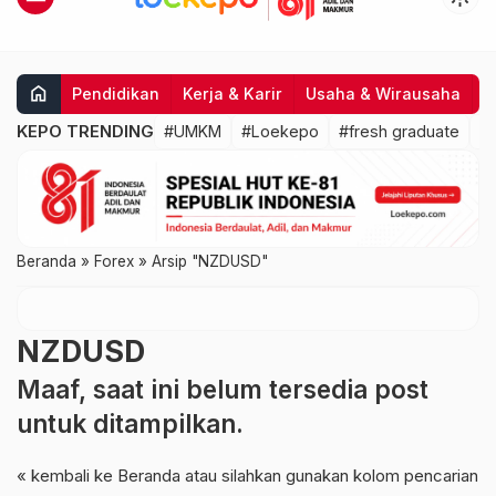
home
Pendidikan
Kerja & Karir
Usaha & Wirausaha
I
KEPO TRENDING
#UMKM
#Loekepo
#fresh graduate
#
Beranda
»
Forex
»
Arsip "NZDUSD"
NZDUSD
Maaf, saat ini belum tersedia post
untuk ditampilkan.
« kembali ke Beranda
atau silahkan gunakan kolom pencarian