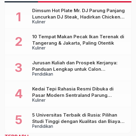
Dimsum Hot Plate Mr. DJ Parung Panjang
Luncurkan DJ Steak, Hadirkan Chicken
Kuliner
Steak Orisinal di Atas Hot Plate
10 Tempat Makan Pecak Ikan Terenak di
Tangerang & Jakarta, Paling Otentik
Kuliner
Jurusan Kuliah dan Prospek Kerjanya:
Panduan Lengkap untuk Calon
Pendidikan
Mahasiswa
Kedai Tepi Rahasia Resmi Dibuka di
Pasar Modern Sentraland Parung
Kuliner
Panjang, Hadirkan Sambal Rempah
Formula Tepi Rahasia
5 Universitas Terbaik di Rusia: Pilihan
Studi Tinggi dengan Kualitas dan Biaya
Pendidikan
Terjangkau