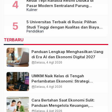
Kedai Tepi Rahasia Resmi Dibuka di
Pasar Modern Sentraland Parung
Kuliner
Panjang, Hadirkan Sambal Rempah
Formula Tepi Rahasia
5 Universitas Terbaik di Rusia: Pilihan
Studi Tinggi dengan Kualitas dan Biaya
Pendidikan
Terjangkau
TERBARU
Panduan Lengkap Menghasilkan Uang
di Era AI dan Ekonomi Digital 2027
calendar_month
Selasa, 4 Agt 2026
UMKM Naik Kelas di Tengah
Perlambatan Ekonomi: Strategi
Bertahan dan Tumbuh di Era Digital
calendar_month
Selasa, 4 Agt 2026
Cara Bertahan Saat Ekonomi Sulit:
Panduan Mengelola Keuangan,
Investasi, dan Menambah Penghasilan
calendar_month
Selasa, 4 Agt 2026