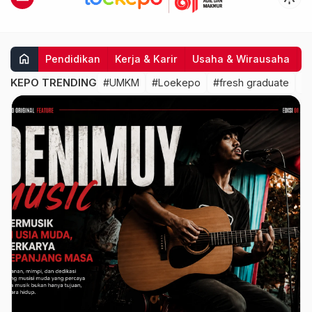
home
Pendidikan
Kerja & Karir
Usaha & Wirausaha
I
KEPO TRENDING
#UMKM
#Loekepo
#fresh graduate
#