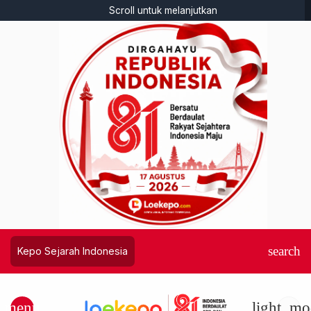
Scroll untuk melanjutkan
search
Kepo Sejarah Indonesia
menu
light_mo