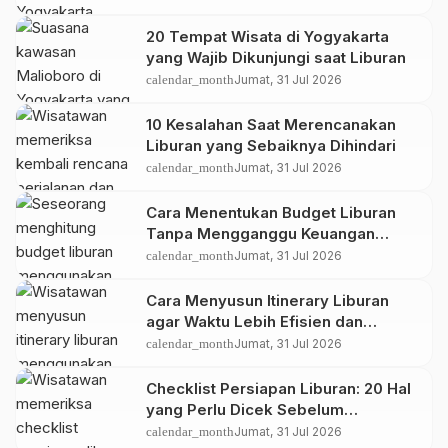
20 Tempat Wisata di Yogyakarta
yang Wajib Dikunjungi saat Liburan
calendar_month
Jumat, 31 Jul 2026
10 Kesalahan Saat Merencanakan
Liburan yang Sebaiknya Dihindari
calendar_month
Jumat, 31 Jul 2026
Cara Menentukan Budget Liburan
Tanpa Mengganggu Keuangan
Bulanan
calendar_month
Jumat, 31 Jul 2026
Cara Menyusun Itinerary Liburan
agar Waktu Lebih Efisien dan
Perjalanan Makin Maksimal
calendar_month
Jumat, 31 Jul 2026
Checklist Persiapan Liburan: 20 Hal
yang Perlu Dicek Sebelum
Berangkat
calendar_month
Jumat, 31 Jul 2026