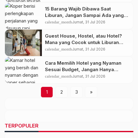
15 Barang Wajib Dibawa Saat
Liburan, Jangan Sampai Ada yang
Tertinggal
calendar_month
Jumat, 31 Jul 2026
Guest House, Hostel, atau Hotel?
Mana yang Cocok untuk Liburan
Anda?
calendar_month
Jumat, 31 Jul 2026
Cara Memilih Hotel yang Nyaman
Sesuai Budget, Jangan Hanya
Tergiur Harga Murah
calendar_month
Jumat, 31 Jul 2026
1
2
3
»
TERPOPULER