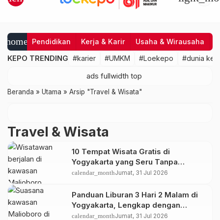
home
Pendidikan
Kerja & Karir
Usaha & Wirausaha
I
KEPO TRENDING
#karier
#UMKM
#Loekepo
#dunia kerj
Beranda
»
Utama
»
Arsip "Travel & Wisata"
Travel & Wisata
10 Tempat Wisata Gratis di
Yogyakarta yang Seru Tanpa
Menguras Kantong
calendar_month
Jumat, 31 Jul 2026
Panduan Liburan 3 Hari 2 Malam di
Yogyakarta, Lengkap dengan
Itinerary dan Estimasi Biaya
calendar_month
Jumat, 31 Jul 2026