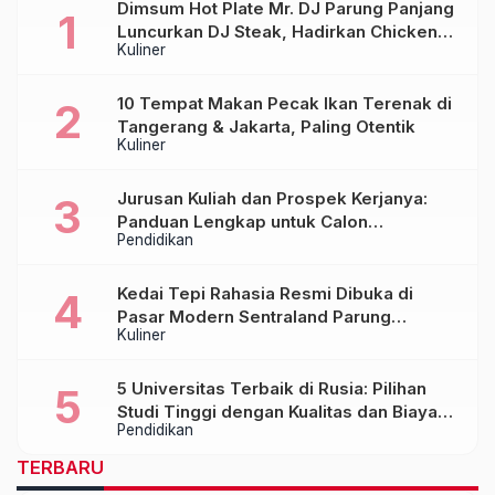
Dimsum Hot Plate Mr. DJ Parung Panjang
Luncurkan DJ Steak, Hadirkan Chicken
Kuliner
Steak Orisinal di Atas Hot Plate
10 Tempat Makan Pecak Ikan Terenak di
Tangerang & Jakarta, Paling Otentik
Kuliner
Jurusan Kuliah dan Prospek Kerjanya:
Panduan Lengkap untuk Calon
Pendidikan
Mahasiswa
Kedai Tepi Rahasia Resmi Dibuka di
Pasar Modern Sentraland Parung
Kuliner
Panjang, Hadirkan Sambal Rempah
Formula Tepi Rahasia
5 Universitas Terbaik di Rusia: Pilihan
Studi Tinggi dengan Kualitas dan Biaya
Pendidikan
Terjangkau
TERBARU