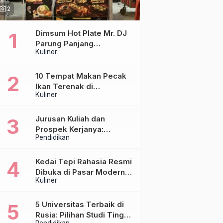
hoto_camera
2
Dimsum Hot Plate Mr. DJ
Parung Panjang
Kuliner
Luncurkan DJ Steak,
Hadirkan Chicken Steak
Orisinal di Atas Hot Plate
10 Tempat Makan Pecak
Ikan Terenak di
Kuliner
Tangerang & Jakarta,
Paling Otentik
Jurusan Kuliah dan
Prospek Kerjanya:
Pendidikan
Panduan Lengkap untuk
Calon Mahasiswa
Kedai Tepi Rahasia Resmi
Dibuka di Pasar Modern
Kuliner
Sentraland Parung
Panjang, Hadirkan
Sambal Rempah Formula
5 Universitas Terbaik di
Tepi Rahasia
Rusia: Pilihan Studi Tinggi
Pendidikan