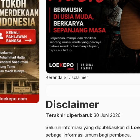
Beranda
»
Disclaimer
Disclaimer
Terakhir diperbarui:
30 Juni 2026
Seluruh informasi yang dipublikasikan di
Loe
sebagai informasi umum bagi pembaca.