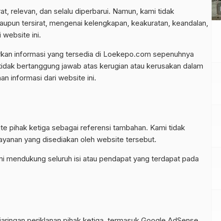
p
, relevan, dan selalu diperbarui. Namun, kami tidak
aupun tersirat, mengenai kelengkapan, keakuratan, keandalan,
 website ini.
rkan informasi yang tersedia di Loekepo.com sepenuhnya
tidak bertanggung jawab atas kerugian atau kerusakan dalam
n informasi dari website ini.
n
ite pihak ketiga sebagai referensi tambahan. Kami tidak
 layanan yang disediakan oleh website tersebut.
ami mendukung seluruh isi atau pendapat yang terdapat pada
aringan periklanan pihak ketiga, termasuk Google AdSense.