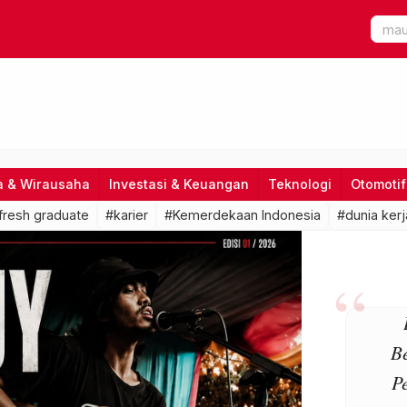
a & Wirausaha
Investasi & Keuangan
Teknologi
Otomotif
fresh graduate
#karier
#Kemerdekaan Indonesia
#dunia kerj
B
P