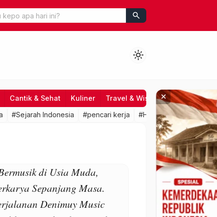
search
light_mode
×
Cantik & Sehat
Kuliner
Travel & Wisata
Hiburan
Fo
a
#Sejarah Indonesia
#pencari kerja
#HRD
#lowongan kerj
Bermusik di Usia Muda,
erkarya Sepanjang Masa.
erjalanan Denimuy Music