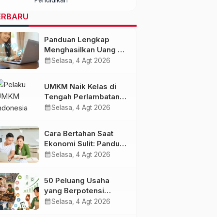
dengan Kualitas dan
Biaya Terjangkau
ERBARU
Panduan Lengkap
Menghasilkan Uang di
Era AI dan Ekonomi
calendar_month
Selasa, 4 Agt 2026
Digital 2027
UMKM Naik Kelas di
Tengah Perlambatan
Ekonomi: Strategi
calendar_month
Selasa, 4 Agt 2026
Bertahan dan Tumbuh
di Era Digital
Cara Bertahan Saat
Ekonomi Sulit: Panduan
Mengelola Keuangan,
calendar_month
Selasa, 4 Agt 2026
Investasi, dan
Menambah
50 Peluang Usaha
Penghasilan
yang Berpotensi
Berkembang Saat
calendar_month
Selasa, 4 Agt 2026
Ekonomi Melambat