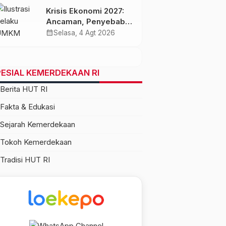
Krisis Ekonomi 2027:
Ancaman, Penyebab,
dan Dampaknya bagi
calendar_month
Selasa, 4 Agt 2026
Indonesia
ESIAL KEMERDEKAAN RI
Berita HUT RI
Fakta & Edukasi
Sejarah Kemerdekaan
Tokoh Kemerdekaan
Tradisi HUT RI