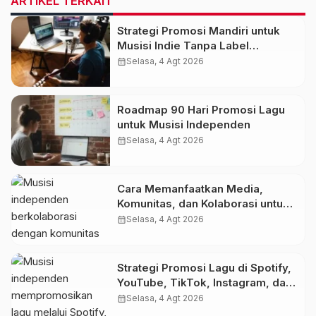
ARTIKEL TERKAIT
Strategi Promosi Mandiri untuk
Musisi Indie Tanpa Label
Rekaman
calendar_month
Selasa, 4 Agt 2026
Roadmap 90 Hari Promosi Lagu
untuk Musisi Independen
calendar_month
Selasa, 4 Agt 2026
Cara Memanfaatkan Media,
Komunitas, dan Kolaborasi untuk
Memperluas Jangkauan Musik
calendar_month
Selasa, 4 Agt 2026
Strategi Promosi Lagu di Spotify,
YouTube, TikTok, Instagram, dan
Platform Digital
calendar_month
Selasa, 4 Agt 2026