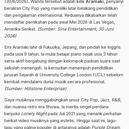
(30/6/2026). Wanita tersebut adalah
Emi Aramaki
, penyanyi
beraliran City Pop yang memiliki latar belakang pendidikan
dan pengalaman internasional. Keduanya dikabarkan telah
mendaftar pernikahan pada awal Mei 2026 di Las Vegas,
Amerika Serikat.
(Sumber: Sina Entertainment, 30 Juni
2026)
Emi Aramaki lahir di Fukuoka, Jepang, dan pindah ke Inggris
pada usia 9 tahun. Ia mulai belajar piano sejak usia 3 tahun
serta aktif bergabung dengan kelompok paduan suara saat
sekolah menengah. Ia kemudian menempuh pendidikan
jurusan Sejarah di University College London (UCL) sebelum
kembali mendalami dunia musik secara profesional.
(Sumber: Hillstone Enterprise)
Gaya musiknya menggabungkan unsur City Pop, Jazz, R&B,
dan nuansa retro era Showa. Ia merilis singel perdana
berjudul
Lonely Night
pada Juli 2021 yang menarik perhatian
berkat video musiknya yang estetis. Hingga saat ini, lagu-
lagu yang paling populer di antaranya adalah
Purple Dream
,