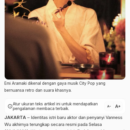
Emi Aramaki dikenal dengan gaya musik City Pop yang
bernuansa retro dan suara khasnya.
Atur ukuran teks artikel ini untuk mendapatkan
text_increase
info
text_decrease
pengalaman membaca terbaik.
JAKARTA
– Identitas istri baru aktor dan penyanyi Vanness
Wu akhirnya terungkap secara resmi pada Selasa