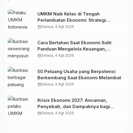
UMKM Naik Kelas di Tengah
Perlambatan Ekonomi: Strategi
Bertahan dan Tumbuh di Era Digital
calendar_month
Selasa, 4 Agt 2026
Cara Bertahan Saat Ekonomi Sulit:
Panduan Mengelola Keuangan,
Investasi, dan Menambah Penghasilan
calendar_month
Selasa, 4 Agt 2026
50 Peluang Usaha yang Berpotensi
Berkembang Saat Ekonomi Melambat
calendar_month
Selasa, 4 Agt 2026
Krisis Ekonomi 2027: Ancaman,
Penyebab, dan Dampaknya bagi
Indonesia
calendar_month
Selasa, 4 Agt 2026