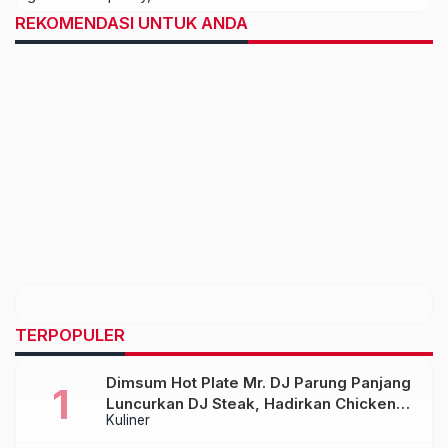
REKOMENDASI UNTUK ANDA
TERPOPULER
Dimsum Hot Plate Mr. DJ Parung Panjang
Luncurkan DJ Steak, Hadirkan Chicken
Kuliner
Steak Orisinal di Atas Hot Plate