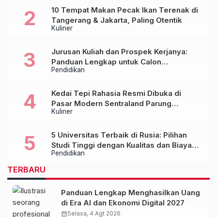
10 Tempat Makan Pecak Ikan Terenak di
Tangerang & Jakarta, Paling Otentik
Kuliner
Jurusan Kuliah dan Prospek Kerjanya:
Panduan Lengkap untuk Calon
Pendidikan
Mahasiswa
Kedai Tepi Rahasia Resmi Dibuka di
Pasar Modern Sentraland Parung
Kuliner
Panjang, Hadirkan Sambal Rempah
Formula Tepi Rahasia
5 Universitas Terbaik di Rusia: Pilihan
Studi Tinggi dengan Kualitas dan Biaya
Pendidikan
Terjangkau
TERBARU
Panduan Lengkap Menghasilkan Uang
di Era AI dan Ekonomi Digital 2027
calendar_month
Selasa, 4 Agt 2026