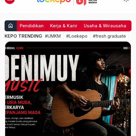
home
Pendidikan
Kerja & Karir
Usaha & Wirausaha
I
KEPO TRENDING
#UMKM
#Loekepo
#fresh graduate
#k