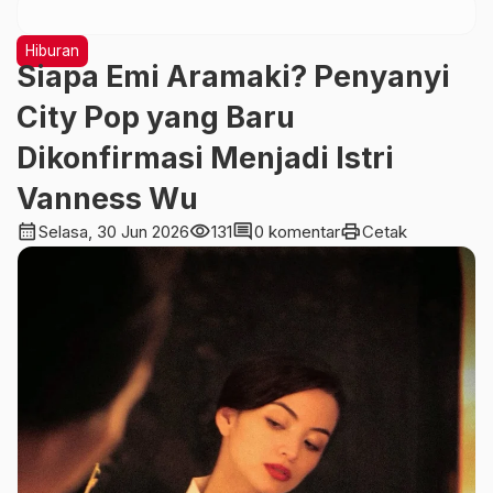
Hiburan
Siapa Emi Aramaki? Penyanyi
City Pop yang Baru
Dikonfirmasi Menjadi Istri
Vanness Wu
calendar_month
visibility
comment
print
Selasa, 30 Jun 2026
131
0 komentar
Cetak