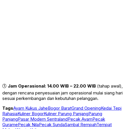
🕔
Jam Operasional:
14.00 WIB – 22.00 WIB
(tahap awal),
dengan rencana penyesuaian jam operasional mulai siang hari
sesuai perkembangan dan kebutuhan pelanggan.
Tags
Ayam Kukus Jahe
Bogor Barat
Grand Opening
Kedai Tepi
Rahasia
Kuliner Bogor
Kuliner Parung Panjang
Parung
Panjang
Pasar Modern Sentraland
Pecak Ayam
Pecak
Gurame
Pecak Nila
Pecak Sunda
Sambal Rempah
Tempat