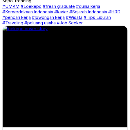
Kepo Trending
#UMKM
#Loekepo
#fresh graduate
#dunia kerja
#Kemerdekaan Indonesia
#karier
#Sejarah Indonesia
#HRD
#pencari kerja
#lowongan kerja
#Wisata
#Tips Liburan
#Traveling
#peluang usaha
#Job Seeker