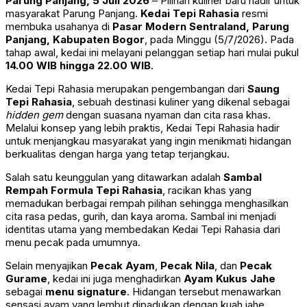
Parung Panjang, 5 Juli 2026
– Pilihan kuliner baru hadir untuk
masyarakat Parung Panjang.
Kedai Tepi Rahasia
resmi
membuka usahanya di
Pasar Modern Sentraland, Parung
Panjang, Kabupaten Bogor
, pada Minggu (5/7/2026). Pada
tahap awal, kedai ini melayani pelanggan setiap hari mulai pukul
14.00 WIB hingga 22.00 WIB
.
Kedai Tepi Rahasia merupakan pengembangan dari
Saung
Tepi Rahasia
, sebuah destinasi kuliner yang dikenal sebagai
hidden gem
dengan suasana nyaman dan cita rasa khas.
Melalui konsep yang lebih praktis, Kedai Tepi Rahasia hadir
untuk menjangkau masyarakat yang ingin menikmati hidangan
berkualitas dengan harga yang tetap terjangkau.
Salah satu keunggulan yang ditawarkan adalah
Sambal
Rempah Formula Tepi Rahasia
, racikan khas yang
memadukan berbagai rempah pilihan sehingga menghasilkan
cita rasa pedas, gurih, dan kaya aroma. Sambal ini menjadi
identitas utama yang membedakan Kedai Tepi Rahasia dari
menu pecak pada umumnya.
Selain menyajikan
Pecak Ayam
,
Pecak Nila
, dan
Pecak
Gurame
, kedai ini juga menghadirkan
Ayam Kukus Jahe
sebagai
menu signature
. Hidangan tersebut menawarkan
sensasi ayam yang lembut dipadukan dengan kuah jahe