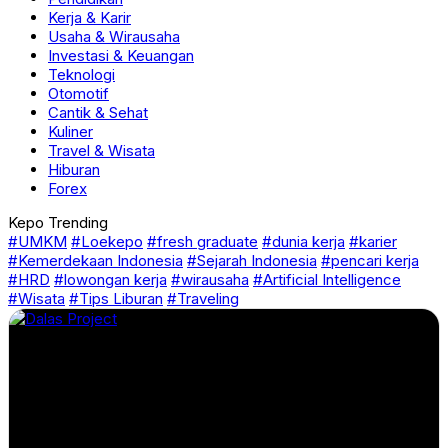
Kerja & Karir
Usaha & Wirausaha
Investasi & Keuangan
Teknologi
Otomotif
Cantik & Sehat
Kuliner
Travel & Wisata
Hiburan
Forex
Kepo Trending
#UMKM
#Loekepo
#fresh graduate
#dunia kerja
#karier
#Kemerdekaan Indonesia
#Sejarah Indonesia
#pencari kerja
#HRD
#lowongan kerja
#wirausaha
#Artificial Intelligence
#Wisata
#Tips Liburan
#Traveling