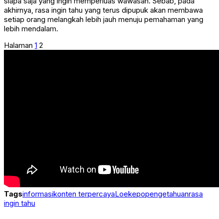
siapa saja yang ingin memperluas wawasan. Sebab, pada
akhirnya, rasa ingin tahu yang terus dipupuk akan membawa
setiap orang melangkah lebih jauh menuju pemahaman yang
lebih mendalam.
Halaman
1
2
Tags
informasi
konten terpercaya
Loekepo
pengetahuan
rasa
ingin tahu