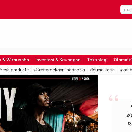
a & Wirausaha
Investasi & Keuangan
Teknologi
Otomotif
fresh graduate
#Kemerdekaan Indonesia
#dunia kerja
#karie
B
P