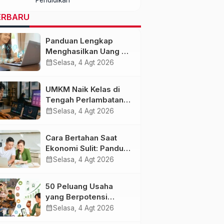
dengan Kualitas dan
Biaya Terjangkau
ERBARU
Panduan Lengkap
Menghasilkan Uang di
Era AI dan Ekonomi
calendar_month
Selasa, 4 Agt 2026
Digital 2027
UMKM Naik Kelas di
Tengah Perlambatan
Ekonomi: Strategi
calendar_month
Selasa, 4 Agt 2026
Bertahan dan Tumbuh
di Era Digital
Cara Bertahan Saat
Ekonomi Sulit: Panduan
Mengelola Keuangan,
calendar_month
Selasa, 4 Agt 2026
Investasi, dan
Menambah
50 Peluang Usaha
Penghasilan
yang Berpotensi
Berkembang Saat
calendar_month
Selasa, 4 Agt 2026
Ekonomi Melambat