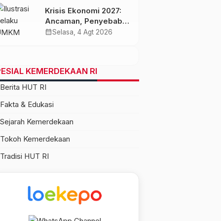
Krisis Ekonomi 2027:
Ancaman, Penyebab,
dan Dampaknya bagi
calendar_month
Selasa, 4 Agt 2026
Indonesia
ESIAL KEMERDEKAAN RI
Berita HUT RI
Fakta & Edukasi
Sejarah Kemerdekaan
Tokoh Kemerdekaan
Tradisi HUT RI