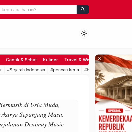
search
light_mode
×
Cantik & Sehat
Kuliner
Travel & Wisata
Hiburan
Fo
r
#Sejarah Indonesia
#pencari kerja
#HRD
#lowongan kerj
Bermusik di Usia Muda,
erkarya Sepanjang Masa.
erjalanan Denimuy Music