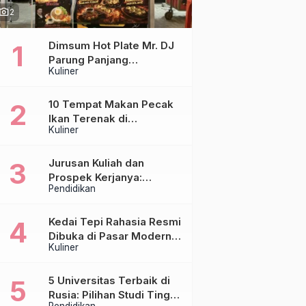
hoto_camera
2
Dimsum Hot Plate Mr. DJ
Parung Panjang
Kuliner
Luncurkan DJ Steak,
Hadirkan Chicken Steak
Orisinal di Atas Hot Plate
10 Tempat Makan Pecak
Ikan Terenak di
Kuliner
Tangerang & Jakarta,
Paling Otentik
Jurusan Kuliah dan
Prospek Kerjanya:
Pendidikan
Panduan Lengkap untuk
Calon Mahasiswa
Kedai Tepi Rahasia Resmi
Dibuka di Pasar Modern
Kuliner
Sentraland Parung
Panjang, Hadirkan
Sambal Rempah Formula
5 Universitas Terbaik di
Tepi Rahasia
Rusia: Pilihan Studi Tinggi
Pendidikan