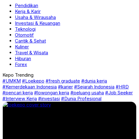
Pendidikan
Kerja & Karir
Usaha & Wirausaha
Investasi & Keuangan
Teknologi
Otomotif
Cantik & Sehat
Kuliner
Travel & Wisata
Hiburan
Forex
Kepo Trending
#UMKM
#Loekepo
#fresh graduate
#dunia kerja
#Kemerdekaan Indonesia
#karier
#Sejarah Indonesia
#HRD
#pencari kerja
#lowongan kerja
#peluang usaha
#Job Seeker
#Interview Kerja
#investasi
#Dunia Profesional