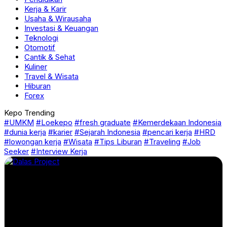
Kerja & Karir
Usaha & Wirausaha
Investasi & Keuangan
Teknologi
Otomotif
Cantik & Sehat
Kuliner
Travel & Wisata
Hiburan
Forex
Kepo Trending
#UMKM
#Loekepo
#fresh graduate
#Kemerdekaan Indonesia
#dunia kerja
#karier
#Sejarah Indonesia
#pencari kerja
#HRD
#lowongan kerja
#Wisata
#Tips Liburan
#Traveling
#Job
Seeker
#Interview Kerja