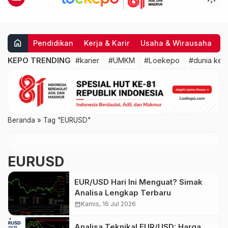
home
Pendidikan
Kerja & Karir
Usaha & Wirausaha
I
KEPO TRENDING
#karier
#UMKM
#Loekepo
#dunia kerj
Beranda
»
Tag "EURUSD"
EURUSD
EUR/USD Hari Ini Menguat? Simak
Analisa Lengkap Terbaru
calendar_month
Kamis, 16 Jul 2026
Analisa Teknikal EUR/USD: Harga