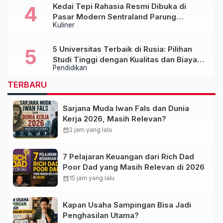
Kedai Tepi Rahasia Resmi Dibuka di
Pasar Modern Sentraland Parung
Kuliner
Panjang, Hadirkan Sambal Rempah
Formula Tepi Rahasia
5 Universitas Terbaik di Rusia: Pilihan
Studi Tinggi dengan Kualitas dan Biaya
Pendidikan
Terjangkau
TERBARU
Sarjana Muda Iwan Fals dan Dunia
Kerja 2026, Masih Relevan?
calendar_month
2 jam yang lalu
7 Pelajaran Keuangan dari Rich Dad
Poor Dad yang Masih Relevan di 2026
calendar_month
15 jam yang lalu
Kapan Usaha Sampingan Bisa Jadi
Penghasilan Utama?