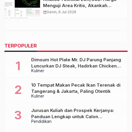
Menguji Area Kritis, Akankah
Rebound Berlanjut?
calendar_month
Senin, 6 Jul 2026
TERPOPULER
Dimsum Hot Plate Mr. DJ Parung Panjang
Luncurkan DJ Steak, Hadirkan Chicken
Kuliner
Steak Orisinal di Atas Hot Plate
10 Tempat Makan Pecak Ikan Terenak di
Tangerang & Jakarta, Paling Otentik
Kuliner
Jurusan Kuliah dan Prospek Kerjanya:
Panduan Lengkap untuk Calon
Pendidikan
Mahasiswa