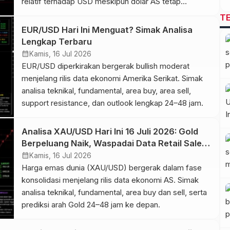
relatif terhadap USD meskipun dolar AS tetap
memperoleh dukungan dari permintaan aset safe
T
haven dan ekspektasi suku bunga Federal Reserve. Di
EUR/USD Hari Ini Menguat? Simak Analisa
sisi lain, ekspektasi bahwa Bank of England akan
Lengkap Terbaru
mempertahankan kebijakan yang relatif ketat
calendar_month
Kamis, 16 Jul 2026
memberikan dukungan […]
EUR/USD diperkirakan bergerak bullish moderat
menjelang rilis data ekonomi Amerika Serikat. Simak
analisa teknikal, fundamental, area buy, area sell,
support resistance, dan outlook lengkap 24–48 jam.
Analisa XAU/USD Hari Ini 16 Juli 2026: Gold
Berpeluang Naik, Waspadai Data Retail Sales
AS
calendar_month
Kamis, 16 Jul 2026
Harga emas dunia (XAU/USD) bergerak dalam fase
konsolidasi menjelang rilis data ekonomi AS. Simak
analisa teknikal, fundamental, area buy dan sell, serta
prediksi arah Gold 24–48 jam ke depan.