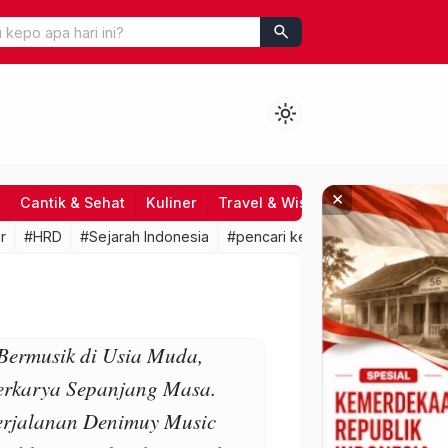
search
light_mode
×
Cantik & Sehat
Kuliner
Travel & Wisata
Hiburan
Fo
r
#HRD
#Sejarah Indonesia
#pencari kerja
#lowongan kerj
Bermusik di Usia Muda,
erkarya Sepanjang Masa.
erjalanan Denimuy Music