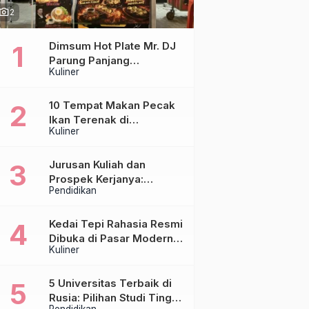
hoto_camera
2
Dimsum Hot Plate Mr. DJ
Parung Panjang
Kuliner
Luncurkan DJ Steak,
Hadirkan Chicken Steak
Orisinal di Atas Hot Plate
10 Tempat Makan Pecak
Ikan Terenak di
Kuliner
Tangerang & Jakarta,
Paling Otentik
Jurusan Kuliah dan
Prospek Kerjanya:
Pendidikan
Panduan Lengkap untuk
Calon Mahasiswa
Kedai Tepi Rahasia Resmi
Dibuka di Pasar Modern
Kuliner
Sentraland Parung
Panjang, Hadirkan
Sambal Rempah Formula
5 Universitas Terbaik di
Tepi Rahasia
Rusia: Pilihan Studi Tinggi
Pendidikan