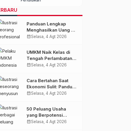
dengan Kualitas dan
Biaya Terjangkau
ERBARU
Panduan Lengkap
Menghasilkan Uang di
Era AI dan Ekonomi
calendar_month
Selasa, 4 Agt 2026
Digital 2027
UMKM Naik Kelas di
Tengah Perlambatan
Ekonomi: Strategi
calendar_month
Selasa, 4 Agt 2026
Bertahan dan Tumbuh
di Era Digital
Cara Bertahan Saat
Ekonomi Sulit: Panduan
Mengelola Keuangan,
calendar_month
Selasa, 4 Agt 2026
Investasi, dan
Menambah
50 Peluang Usaha
Penghasilan
yang Berpotensi
Berkembang Saat
calendar_month
Selasa, 4 Agt 2026
Ekonomi Melambat