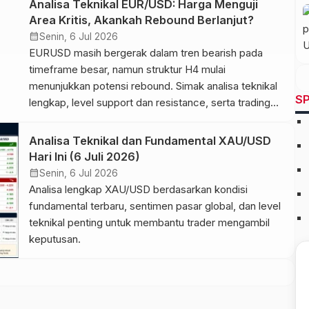
Analisa Teknikal EUR/USD: Harga Menguji
Area Kritis, Akankah Rebound Berlanjut?
calendar_month
Senin, 6 Jul 2026
EURUSD masih bergerak dalam tren bearish pada
timeframe besar, namun struktur H4 mulai
menunjukkan potensi rebound. Simak analisa teknikal
SP
lengkap, level support dan resistance, serta trading
plan terbaru berdasarkan price action.
Analisa Teknikal dan Fundamental XAU/USD
Hari Ini (6 Juli 2026)
calendar_month
Senin, 6 Jul 2026
Analisa lengkap XAU/USD berdasarkan kondisi
fundamental terbaru, sentimen pasar global, dan level
teknikal penting untuk membantu trader mengambil
keputusan.