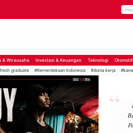
a & Wirausaha
Investasi & Keuangan
Teknologi
Otomotif
fresh graduate
#Kemerdekaan Indonesia
#dunia kerja
#karie
B
P