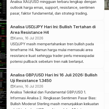
Analisa XAU/USD mingguan terbaru lengkap dengan
p
outlook harga emas, support, resistance, sentimen
pasar, faktor fundamental, dan strategi trading.
Analisa USD/JPY Hari Ini: Bullish Tertahan di
Area Resistance H4
calendar_month
Kamis, 16 Jul 2026
USD/JPY masih mempertahankan tren bullish pada
timeframe H4. Namun harga mulai memasuki area
resistance kuat sehingga trader perlu mewaspadai
potensi pullback sebelum tren naik berlanjut.
Analisa GBP/USD Hari Ini 16 Juli 2026: Bullish
Uji Resistance 1.3450
calendar_month
Kamis, 16 Jul 2026
Analisa Teknikal dan Fundamental GBP/USD 1.
Informasi Analisa 2. Ringkasan Sentimen Pasar Bias:
Bullish Moderat Sterling masih menunjukkan kekuatan