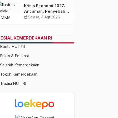
Krisis Ekonomi 2027:
Ancaman, Penyebab,
dan Dampaknya bagi
calendar_month
Selasa, 4 Agt 2026
Indonesia
ESIAL KEMERDEKAAN RI
Berita HUT RI
Fakta & Edukasi
Sejarah Kemerdekaan
Tokoh Kemerdekaan
Tradisi HUT RI