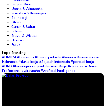
Kerja & Karir
Usaha & Wirausaha
Investasi & Keuangan
Teknologi
Otomotif
Cantik & Sehat
Kuliner
Travel & Wisata
Hiburan
Forex
Kepo Trending
#UMKM
#Loekepo
#fresh graduate
#karier
#Kemerdekaan
Indonesia
#dunia kerja
#Sejarah Indonesia
#pencari kerja
#HRD
#lowongan kerja
#Interview Kerja
#investasi
#Dunia
Profesional
#wirausaha
#Artificial Intelligence