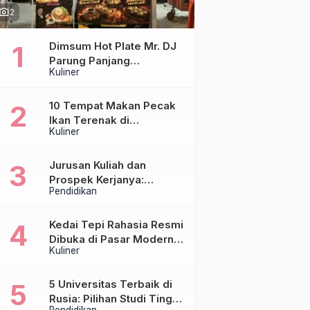
hoto_camera
2
Dimsum Hot Plate Mr. DJ
Parung Panjang
Kuliner
Luncurkan DJ Steak,
Hadirkan Chicken Steak
Orisinal di Atas Hot Plate
10 Tempat Makan Pecak
Ikan Terenak di
Kuliner
Tangerang & Jakarta,
Paling Otentik
Jurusan Kuliah dan
Prospek Kerjanya:
Pendidikan
Panduan Lengkap untuk
Calon Mahasiswa
Kedai Tepi Rahasia Resmi
Dibuka di Pasar Modern
Kuliner
Sentraland Parung
Panjang, Hadirkan
Sambal Rempah Formula
5 Universitas Terbaik di
Tepi Rahasia
Rusia: Pilihan Studi Tinggi
Pendidikan