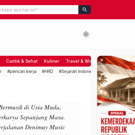
search
light_mode
×
Cantik & Sehat
Kuliner
Travel & Wisata
Hiburan
Fo
r
#pencari kerja
#HRD
#Sejarah Indonesia
#lowongan kerj
Bermusik di Usia Muda,
erkarya Sepanjang Masa.
erjalanan Denimuy Music