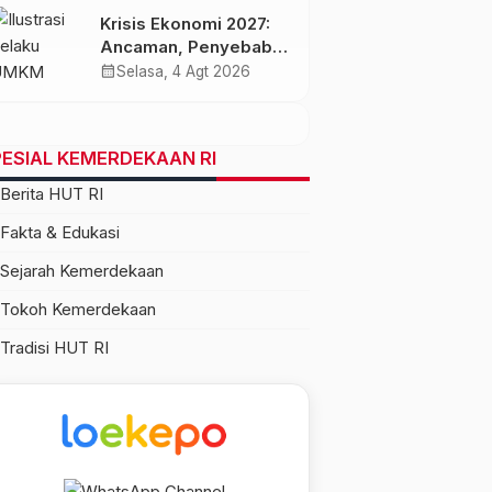
Krisis Ekonomi 2027:
Ancaman, Penyebab,
dan Dampaknya bagi
calendar_month
Selasa, 4 Agt 2026
Indonesia
ESIAL KEMERDEKAAN RI
Berita HUT RI
Fakta & Edukasi
Sejarah Kemerdekaan
Tokoh Kemerdekaan
Tradisi HUT RI