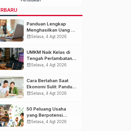
dengan Kualitas dan
Biaya Terjangkau
ERBARU
Panduan Lengkap
Menghasilkan Uang di
Era AI dan Ekonomi
calendar_month
Selasa, 4 Agt 2026
Digital 2027
UMKM Naik Kelas di
Tengah Perlambatan
Ekonomi: Strategi
calendar_month
Selasa, 4 Agt 2026
Bertahan dan Tumbuh
di Era Digital
Cara Bertahan Saat
Ekonomi Sulit: Panduan
Mengelola Keuangan,
calendar_month
Selasa, 4 Agt 2026
Investasi, dan
Menambah
50 Peluang Usaha
Penghasilan
yang Berpotensi
Berkembang Saat
calendar_month
Selasa, 4 Agt 2026
Ekonomi Melambat