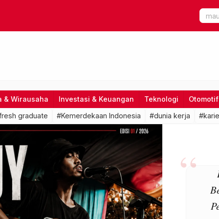
a & Wirausaha
Investasi & Keuangan
Teknologi
Otomotif
fresh graduate
#Kemerdekaan Indonesia
#dunia kerja
#karie
B
P