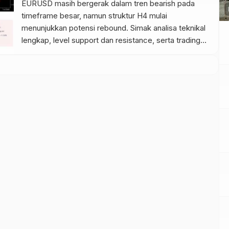
EURUSD masih bergerak dalam tren bearish pada
p
timeframe besar, namun struktur H4 mulai
menunjukkan potensi rebound. Simak analisa teknikal
lengkap, level support dan resistance, serta trading
plan terbaru berdasarkan price action.