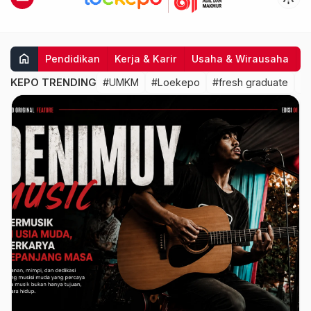
home
Pendidikan
Kerja & Karir
Usaha & Wirausaha
I
KEPO TRENDING
#UMKM
#Loekepo
#fresh graduate
#