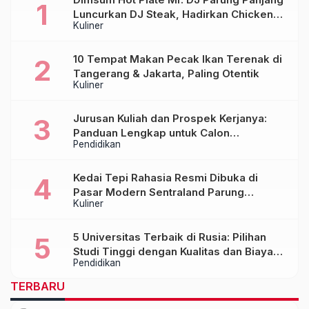
Luncurkan DJ Steak, Hadirkan Chicken
Kuliner
Steak Orisinal di Atas Hot Plate
10 Tempat Makan Pecak Ikan Terenak di
Tangerang & Jakarta, Paling Otentik
Kuliner
Jurusan Kuliah dan Prospek Kerjanya:
Panduan Lengkap untuk Calon
Pendidikan
Mahasiswa
Kedai Tepi Rahasia Resmi Dibuka di
Pasar Modern Sentraland Parung
Kuliner
Panjang, Hadirkan Sambal Rempah
Formula Tepi Rahasia
5 Universitas Terbaik di Rusia: Pilihan
Studi Tinggi dengan Kualitas dan Biaya
Pendidikan
Terjangkau
TERBARU