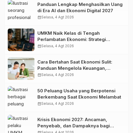
Panduan Lengkap Menghasilkan Uang
di Era AI dan Ekonomi Digital 2027
calendar_month
Selasa, 4 Agt 2026
UMKM Naik Kelas di Tengah
Perlambatan Ekonomi: Strategi
Bertahan dan Tumbuh di Era Digital
calendar_month
Selasa, 4 Agt 2026
Cara Bertahan Saat Ekonomi Sulit:
Panduan Mengelola Keuangan,
Investasi, dan Menambah Penghasilan
calendar_month
Selasa, 4 Agt 2026
50 Peluang Usaha yang Berpotensi
Berkembang Saat Ekonomi Melambat
calendar_month
Selasa, 4 Agt 2026
Krisis Ekonomi 2027: Ancaman,
Penyebab, dan Dampaknya bagi
Indonesia
calendar_month
Selasa, 4 Agt 2026