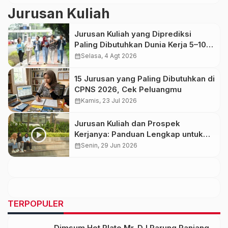
Jurusan Kuliah
Jurusan Kuliah yang Diprediksi
Paling Dibutuhkan Dunia Kerja 5–10
Tahun ke Depan
calendar_month
Selasa, 4 Agt 2026
15 Jurusan yang Paling Dibutuhkan di
CPNS 2026, Cek Peluangmu
calendar_month
Kamis, 23 Jul 2026
Jurusan Kuliah dan Prospek
Kerjanya: Panduan Lengkap untuk
Calon Mahasiswa
calendar_month
Senin, 29 Jun 2026
TERPOPULER
Dimsum Hot Plate Mr. DJ Parung Panjang