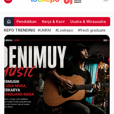
home
Pendidikan
Kerja & Karir
Usaha & Wirausaha
I
KEPO TRENDING
#UMKM
#Loekepo
#fresh graduate
#