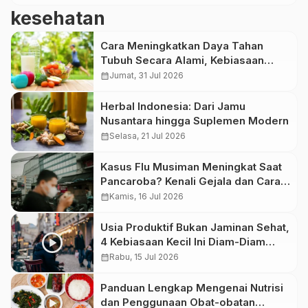
kesehatan
Cara Meningkatkan Daya Tahan
Tubuh Secara Alami, Kebiasaan
Sehat yang Perlu Dilakukan
calendar_month
Jumat, 31 Jul 2026
Herbal Indonesia: Dari Jamu
Nusantara hingga Suplemen Modern
calendar_month
Selasa, 21 Jul 2026
Kasus Flu Musiman Meningkat Saat
Pancaroba? Kenali Gejala dan Cara
Menjaga Imunitas
calendar_month
Kamis, 16 Jul 2026
Usia Produktif Bukan Jaminan Sehat,
4 Kebiasaan Kecil Ini Diam-Diam
Merusak Tubuh
calendar_month
Rabu, 15 Jul 2026
Panduan Lengkap Mengenai Nutrisi
dan Penggunaan Obat-obatan