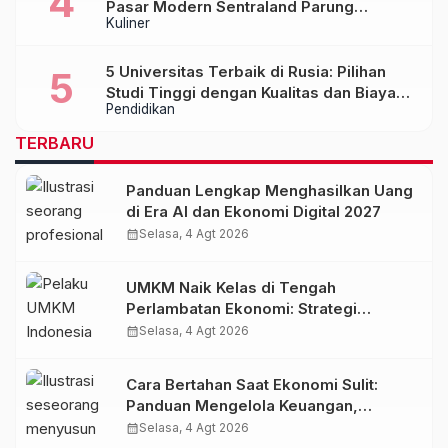
Pasar Modern Sentraland Parung
Kuliner
Panjang, Hadirkan Sambal Rempah
Formula Tepi Rahasia
5 Universitas Terbaik di Rusia: Pilihan
Studi Tinggi dengan Kualitas dan Biaya
Pendidikan
Terjangkau
TERBARU
Panduan Lengkap Menghasilkan Uang
di Era AI dan Ekonomi Digital 2027
calendar_month
Selasa, 4 Agt 2026
UMKM Naik Kelas di Tengah
Perlambatan Ekonomi: Strategi
Bertahan dan Tumbuh di Era Digital
calendar_month
Selasa, 4 Agt 2026
Cara Bertahan Saat Ekonomi Sulit:
Panduan Mengelola Keuangan,
Investasi, dan Menambah Penghasilan
calendar_month
Selasa, 4 Agt 2026