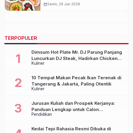
Umum yang Aman
calendar_month
Senin, 29 Jun 2026
TERPOPULER
Dimsum Hot Plate Mr. DJ Parung Panjang
Luncurkan DJ Steak, Hadirkan Chicken
Kuliner
Steak Orisinal di Atas Hot Plate
10 Tempat Makan Pecak Ikan Terenak di
Tangerang & Jakarta, Paling Otentik
Kuliner
Jurusan Kuliah dan Prospek Kerjanya:
Panduan Lengkap untuk Calon
Pendidikan
Mahasiswa
Kedai Tepi Rahasia Resmi Dibuka di