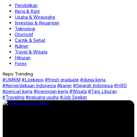
Pendidikan
Kerja & Karir
Usaha & Wirausaha
Investasi & Keuangan
Teknologi
Otomotif
Cantik & Sehat
Kuliner
Travel & Wisata
Hiburan
Forex
Kepo Trending
#UMKM
#Loekepo
#fresh graduate
#dunia kerja
#Kemerdekaan Indonesia
#karier
#Sejarah Indonesia
#HRD
#pencari kerja
#lowongan kerja
#Wisata
#Tips Liburan
#Traveling
#peluang usaha
#Job Seeker