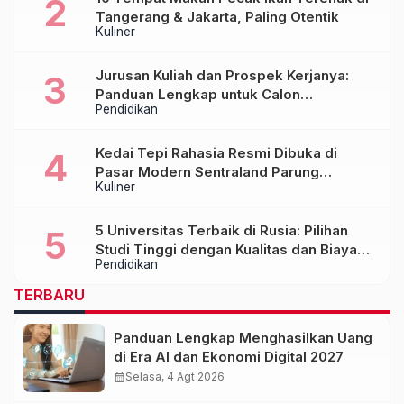
Tangerang & Jakarta, Paling Otentik
Kuliner
Jurusan Kuliah dan Prospek Kerjanya:
Panduan Lengkap untuk Calon
Pendidikan
Mahasiswa
Kedai Tepi Rahasia Resmi Dibuka di
Pasar Modern Sentraland Parung
Kuliner
Panjang, Hadirkan Sambal Rempah
Formula Tepi Rahasia
5 Universitas Terbaik di Rusia: Pilihan
Studi Tinggi dengan Kualitas dan Biaya
Pendidikan
Terjangkau
TERBARU
Panduan Lengkap Menghasilkan Uang
di Era AI dan Ekonomi Digital 2027
calendar_month
Selasa, 4 Agt 2026