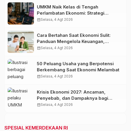
UMKM Naik Kelas di Tengah
Perlambatan Ekonomi: Strategi
Bertahan dan Tumbuh di Era Digital
calendar_month
Selasa, 4 Agt 2026
Cara Bertahan Saat Ekonomi Sulit:
Panduan Mengelola Keuangan,
Investasi, dan Menambah Penghasilan
calendar_month
Selasa, 4 Agt 2026
50 Peluang Usaha yang Berpotensi
Berkembang Saat Ekonomi Melambat
calendar_month
Selasa, 4 Agt 2026
Krisis Ekonomi 2027: Ancaman,
Penyebab, dan Dampaknya bagi
Indonesia
calendar_month
Selasa, 4 Agt 2026
SPESIAL KEMERDEKAAN RI