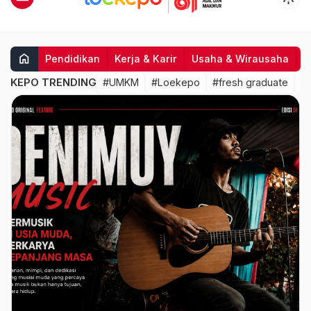
home
Pendidikan
Kerja & Karir
Usaha & Wirausaha
I
KEPO TRENDING
#UMKM
#Loekepo
#fresh graduate
#