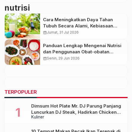
nutrisi
Cara Meningkatkan Daya Tahan
Tubuh Secara Alami, Kebiasaan
Sehat yang Perlu Dilakukan
calendar_month
Jumat, 31 Jul 2026
Panduan Lengkap Mengenai Nutrisi
dan Penggunaan Obat-obatan
Umum yang Aman
calendar_month
Senin, 29 Jun 2026
TERPOPULER
Dimsum Hot Plate Mr. DJ Parung Panjang
Luncurkan DJ Steak, Hadirkan Chicken
Kuliner
Steak Orisinal di Atas Hot Plate
10 Tempat Makan Pecak Ikan Terenak di