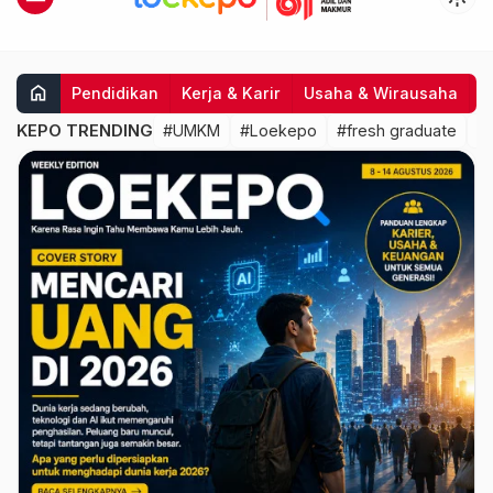
home
Pendidikan
Kerja & Karir
Usaha & Wirausaha
I
KEPO TRENDING
#UMKM
#Loekepo
#fresh graduate
#k