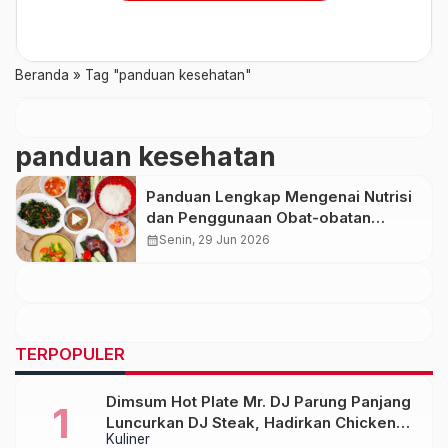
Beranda
»
Tag "panduan kesehatan"
panduan kesehatan
Panduan Lengkap Mengenai Nutrisi
dan Penggunaan Obat-obatan
Umum yang Aman
calendar_month
Senin, 29 Jun 2026
TERPOPULER
Dimsum Hot Plate Mr. DJ Parung Panjang
Luncurkan DJ Steak, Hadirkan Chicken
Kuliner
Steak Orisinal di Atas Hot Plate