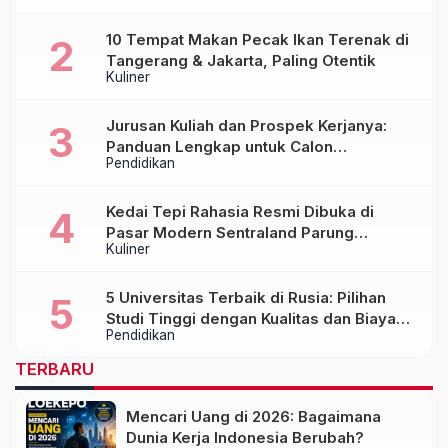
10 Tempat Makan Pecak Ikan Terenak di
Tangerang & Jakarta, Paling Otentik
Kuliner
Jurusan Kuliah dan Prospek Kerjanya:
Panduan Lengkap untuk Calon
Pendidikan
Mahasiswa
Kedai Tepi Rahasia Resmi Dibuka di
Pasar Modern Sentraland Parung
Kuliner
Panjang, Hadirkan Sambal Rempah
Formula Tepi Rahasia
5 Universitas Terbaik di Rusia: Pilihan
Studi Tinggi dengan Kualitas dan Biaya
Pendidikan
Terjangkau
TERBARU
Mencari Uang di 2026: Bagaimana
Dunia Kerja Indonesia Berubah?