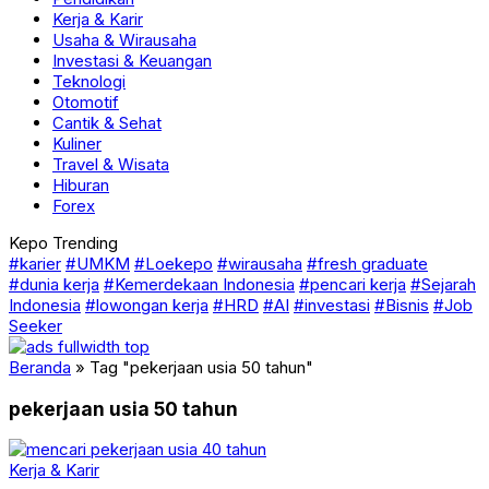
Kerja & Karir
Usaha & Wirausaha
Investasi & Keuangan
Teknologi
Otomotif
Cantik & Sehat
Kuliner
Travel & Wisata
Hiburan
Forex
Kepo Trending
#karier
#UMKM
#Loekepo
#wirausaha
#fresh graduate
#dunia kerja
#Kemerdekaan Indonesia
#pencari kerja
#Sejarah
Indonesia
#lowongan kerja
#HRD
#AI
#investasi
#Bisnis
#Job
Seeker
Beranda
»
Tag "pekerjaan usia 50 tahun"
pekerjaan usia 50 tahun
Kerja & Karir