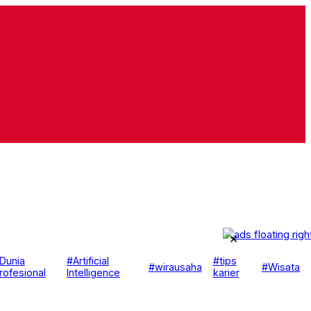
×
Dunia
#Artificial
#tips
#wirausaha
#Wisata
rofesional
Intelligence
karier