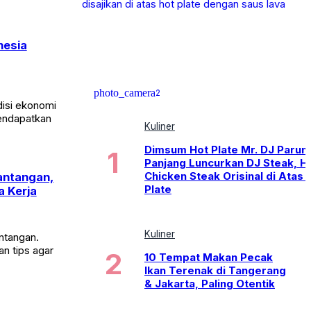
nesia
photo_camera
2
disi ekonomi
endapatkan
Kuliner
Dimsum Hot Plate Mr. DJ Parun
Panjang Luncurkan DJ Steak, H
Chicken Steak Orisinal di Atas 
Tantangan,
Plate
a Kerja
Kuliner
ntangan.
n tips agar
10 Tempat Makan Pecak
Ikan Terenak di Tangerang
& Jakarta, Paling Otentik