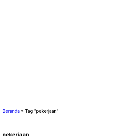
Otomotif
Cantik & Sehat
Kuliner
Travel & Wisata
Hiburan
Forex
Beranda
»
Tag "pekerjaan"
pekerjaan