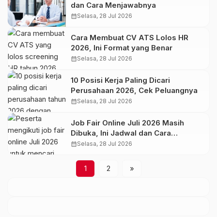
dan Cara Menjawabnya
calendar_month
Selasa, 28 Jul 2026
Cara Membuat CV ATS Lolos HR
2026, Ini Format yang Benar
calendar_month
Selasa, 28 Jul 2026
10 Posisi Kerja Paling Dicari
Perusahaan 2026, Cek Peluangnya
calendar_month
Selasa, 28 Jul 2026
Job Fair Online Juli 2026 Masih
Dibuka, Ini Jadwal dan Cara
Daftarnya
calendar_month
Selasa, 28 Jul 2026
1
2
»