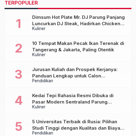
TERPOPULER
Dimsum Hot Plate Mr. DJ Parung Panjang
Luncurkan DJ Steak, Hadirkan Chicken
Kuliner
Steak Orisinal di Atas Hot Plate
10 Tempat Makan Pecak Ikan Terenak di
Tangerang & Jakarta, Paling Otentik
Kuliner
Jurusan Kuliah dan Prospek Kerjanya:
Panduan Lengkap untuk Calon
Pendidikan
Mahasiswa
Kedai Tepi Rahasia Resmi Dibuka di
Pasar Modern Sentraland Parung
Kuliner
Panjang, Hadirkan Sambal Rempah
Formula Tepi Rahasia
5 Universitas Terbaik di Rusia: Pilihan
Studi Tinggi dengan Kualitas dan Biaya
Pendidikan
Terjangkau