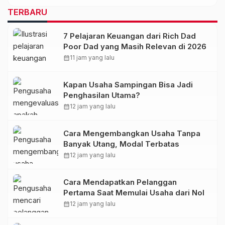
TERBARU
7 Pelajaran Keuangan dari Rich Dad
Poor Dad yang Masih Relevan di 2026
calendar_month
11 jam yang lalu
Kapan Usaha Sampingan Bisa Jadi
Penghasilan Utama?
calendar_month
12 jam yang lalu
Cara Mengembangkan Usaha Tanpa
Banyak Utang, Modal Terbatas
calendar_month
12 jam yang lalu
Cara Mendapatkan Pelanggan
Pertama Saat Memulai Usaha dari Nol
calendar_month
12 jam yang lalu