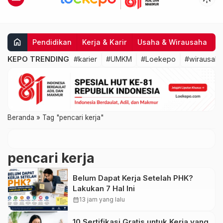
home
Pendidikan
Kerja & Karir
Usaha & Wirausaha
I
KEPO TRENDING
#karier
#UMKM
#Loekepo
#wirausaha
Beranda
»
Tag "pencari kerja"
pencari kerja
Belum Dapat Kerja Setelah PHK?
Lakukan 7 Hal Ini
calendar_month
13 jam yang lalu
10 Sertifikasi Gratis untuk Kerja yang