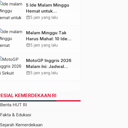
5 Ide Malam Minggu
Hemat untuk
Pasangan, Mulai Rp0
calendar_month
5 jam yang lalu
Malam Minggu Tak
Harus Mahal: 10 Ide
Seru Mulai Rp0
calendar_month
5 jam yang lalu
MotoGP Inggris 2026
Malam Ini: Jadwal
Sprint Race dan Jam
calendar_month
5 jam yang lalu
Tayang WIB
ESIAL KEMERDEKAAN RI
Berita HUT RI
Fakta & Edukasi
Sejarah Kemerdekaan