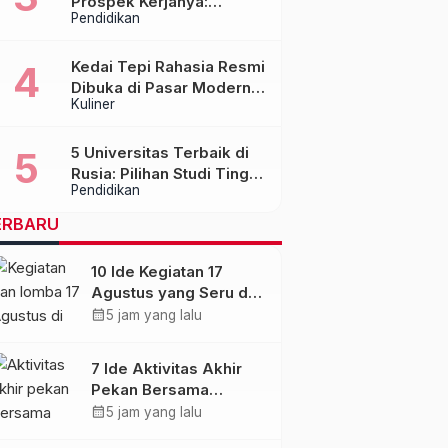
Prospek Kerjanya:
Pendidikan
Panduan Lengkap untuk
Calon Mahasiswa
Kedai Tepi Rahasia Resmi
Dibuka di Pasar Modern
Kuliner
Sentraland Parung
Panjang, Hadirkan
Sambal Rempah Formula
5 Universitas Terbaik di
Tepi Rahasia
Rusia: Pilihan Studi Tinggi
Pendidikan
dengan Kualitas dan
Biaya Terjangkau
ERBARU
10 Ide Kegiatan 17
Agustus yang Seru dan
Hemat untuk Warga
calendar_month
5 jam yang lalu
7 Ide Aktivitas Akhir
Pekan Bersama
Keluarga yang Seru
calendar_month
5 jam yang lalu
dan Hemat