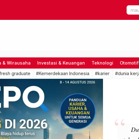
a & Wirausaha
Investasi & Keuangan
Teknologi
Otomotif
fresh graduate
#Kemerdekaan Indonesia
#karier
#dunia kerj
Du