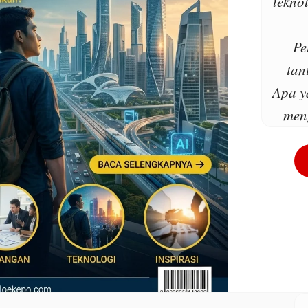
tekno
Pe
tan
Apa y
men