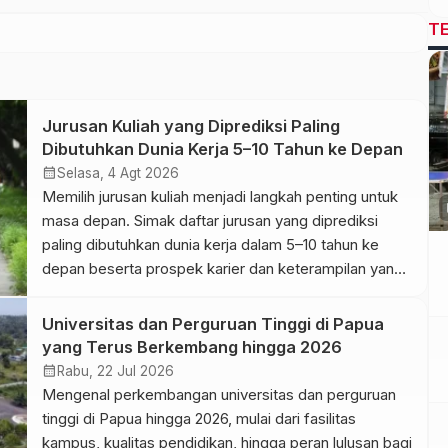
T
Jurusan Kuliah yang Diprediksi Paling
Dibutuhkan Dunia Kerja 5–10 Tahun ke Depan
calendar_month
Selasa, 4 Agt 2026
Memilih jurusan kuliah menjadi langkah penting untuk
p
masa depan. Simak daftar jurusan yang diprediksi
paling dibutuhkan dunia kerja dalam 5–10 tahun ke
depan beserta prospek karier dan keterampilan yang
perlu dipersiapkan.
Universitas dan Perguruan Tinggi di Papua
yang Terus Berkembang hingga 2026
calendar_month
Rabu, 22 Jul 2026
Mengenal perkembangan universitas dan perguruan
tinggi di Papua hingga 2026, mulai dari fasilitas
kampus, kualitas pendidikan, hingga peran lulusan bagi