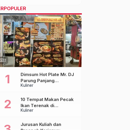
ERPOPULER
hoto_camera
2
Dimsum Hot Plate Mr. DJ
Parung Panjang
Kuliner
Luncurkan DJ Steak,
Hadirkan Chicken Steak
Orisinal di Atas Hot Plate
10 Tempat Makan Pecak
Ikan Terenak di
Kuliner
Tangerang & Jakarta,
Paling Otentik
Jurusan Kuliah dan