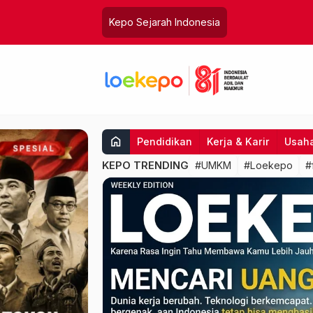
Kepo Sejarah Indonesia
home
Pendidikan
Kerja & Karir
Usah
KEPO TRENDING
#UMKM
#Loekepo
#