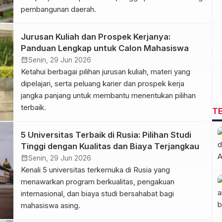
pembangunan daerah.
Jurusan Kuliah dan Prospek Kerjanya:
Panduan Lengkap untuk Calon Mahasiswa
calendar_month
Senin, 29 Jun 2026
Ketahui berbagai pilihan jurusan kuliah, materi yang
dipelajari, serta peluang karier dan prospek kerja
jangka panjang untuk membantu menentukan pilihan
terbaik.
T
5 Universitas Terbaik di Rusia: Pilihan Studi
Tinggi dengan Kualitas dan Biaya Terjangkau
calendar_month
Senin, 29 Jun 2026
Kenali 5 universitas terkemuka di Rusia yang
menawarkan program berkualitas, pengakuan
internasional, dan biaya studi bersahabat bagi
mahasiswa asing.