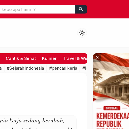
search
light_mode
×
Cantik & Sehat
Kuliner
Travel & Wisata
Hiburan
Fo
a
#Sejarah Indonesia
#pencari kerja
#HRD
#lowongan kerj
nia kerja sedang berubah,