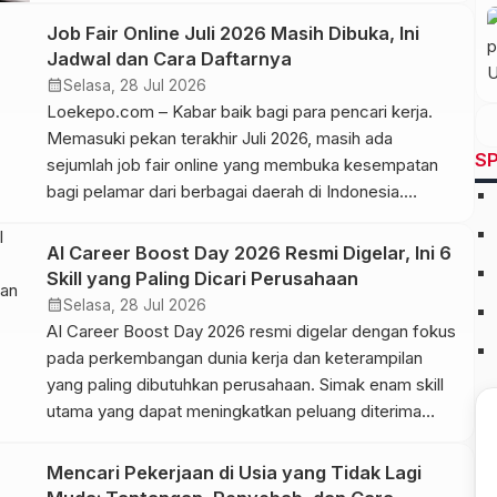
Job Fair Online Juli 2026 Masih Dibuka, Ini
Jadwal dan Cara Daftarnya
calendar_month
Selasa, 28 Jul 2026
Loekepo.com – Kabar baik bagi para pencari kerja.
Memasuki pekan terakhir Juli 2026, masih ada
SP
sejumlah job fair online yang membuka kesempatan
bagi pelamar dari berbagai daerah di Indonesia.
Berbagai penyelenggara, mulai dari instansi
pemerintah, platform karier, hingga perusahaan
AI Career Boost Day 2026 Resmi Digelar, Ini 6
swasta, masih menyediakan agenda rekrutmen virtual
Skill yang Paling Dicari Perusahaan
yang dapat diikuti tanpa harus datang langsung ke
calendar_month
Selasa, 28 Jul 2026
lokasi. Job […]
AI Career Boost Day 2026 resmi digelar dengan fokus
pada perkembangan dunia kerja dan keterampilan
yang paling dibutuhkan perusahaan. Simak enam skill
utama yang dapat meningkatkan peluang diterima
kerja di era digital.
Mencari Pekerjaan di Usia yang Tidak Lagi