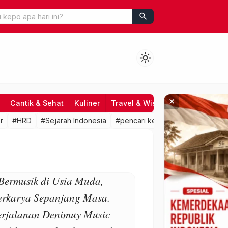
search
light_mode
×
Cantik & Sehat
Kuliner
Travel & Wisata
Hiburan
Fo
r
#HRD
#Sejarah Indonesia
#pencari kerja
#lowongan kerj
Bermusik di Usia Muda,
erkarya Sepanjang Masa.
erjalanan Denimuy Music