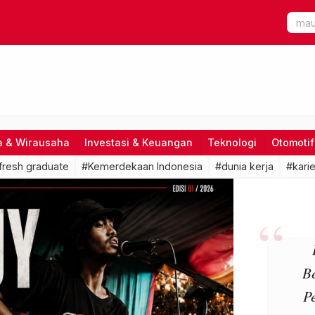
a & Wirausaha
Investasi & Keuangan
Teknologi
Otomotif
fresh graduate
#Kemerdekaan Indonesia
#dunia kerja
#karie
B
P