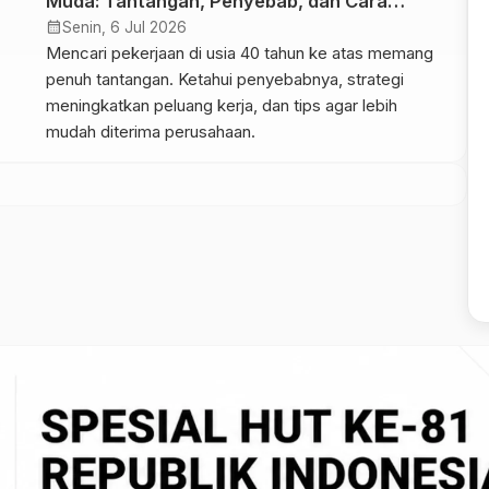
Muda: Tantangan, Penyebab, dan Cara
Meningkatkan Peluang Diterima Kerja
calendar_month
Senin, 6 Jul 2026
Mencari pekerjaan di usia 40 tahun ke atas memang
penuh tantangan. Ketahui penyebabnya, strategi
meningkatkan peluang kerja, dan tips agar lebih
mudah diterima perusahaan.