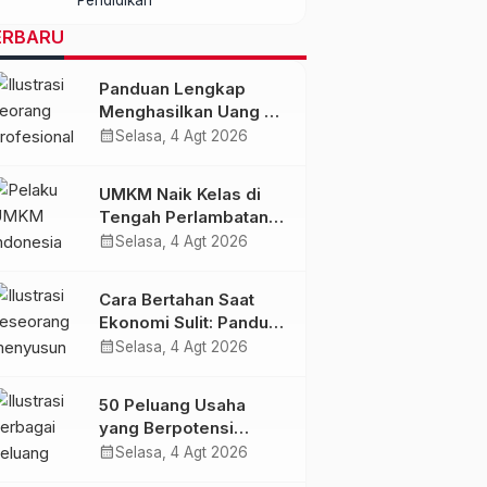
dengan Kualitas dan
Biaya Terjangkau
ERBARU
Panduan Lengkap
Menghasilkan Uang di
Era AI dan Ekonomi
calendar_month
Selasa, 4 Agt 2026
Digital 2027
UMKM Naik Kelas di
Tengah Perlambatan
Ekonomi: Strategi
calendar_month
Selasa, 4 Agt 2026
Bertahan dan Tumbuh
di Era Digital
Cara Bertahan Saat
Ekonomi Sulit: Panduan
Mengelola Keuangan,
calendar_month
Selasa, 4 Agt 2026
Investasi, dan
Menambah
50 Peluang Usaha
Penghasilan
yang Berpotensi
Berkembang Saat
calendar_month
Selasa, 4 Agt 2026
Ekonomi Melambat