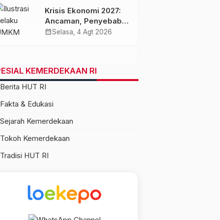
Krisis Ekonomi 2027:
Ancaman, Penyebab,
dan Dampaknya bagi
calendar_month
Selasa, 4 Agt 2026
Indonesia
ESIAL KEMERDEKAAN RI
Berita HUT RI
Fakta & Edukasi
Sejarah Kemerdekaan
Tokoh Kemerdekaan
Tradisi HUT RI