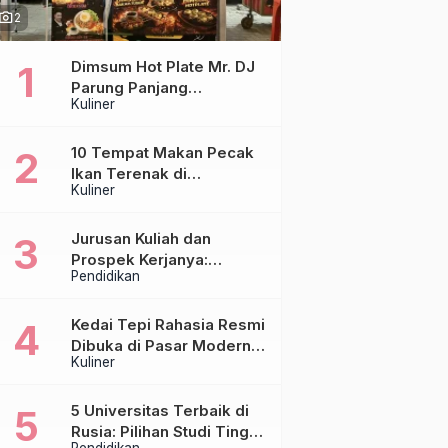
hoto_camera
2
Dimsum Hot Plate Mr. DJ
Parung Panjang
Kuliner
Luncurkan DJ Steak,
Hadirkan Chicken Steak
Orisinal di Atas Hot Plate
10 Tempat Makan Pecak
Ikan Terenak di
Kuliner
Tangerang & Jakarta,
Paling Otentik
Jurusan Kuliah dan
Prospek Kerjanya:
Pendidikan
Panduan Lengkap untuk
Calon Mahasiswa
Kedai Tepi Rahasia Resmi
Dibuka di Pasar Modern
Kuliner
Sentraland Parung
Panjang, Hadirkan
Sambal Rempah Formula
5 Universitas Terbaik di
Tepi Rahasia
Rusia: Pilihan Studi Tinggi
Pendidikan