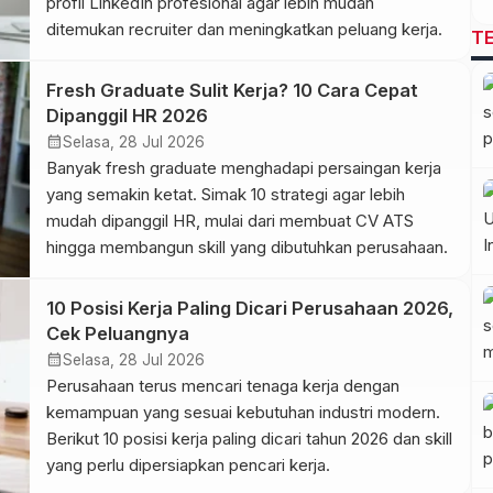
profil LinkedIn profesional agar lebih mudah
ditemukan recruiter dan meningkatkan peluang kerja.
T
Fresh Graduate Sulit Kerja? 10 Cara Cepat
Dipanggil HR 2026
calendar_month
Selasa, 28 Jul 2026
Banyak fresh graduate menghadapi persaingan kerja
yang semakin ketat. Simak 10 strategi agar lebih
mudah dipanggil HR, mulai dari membuat CV ATS
hingga membangun skill yang dibutuhkan perusahaan.
10 Posisi Kerja Paling Dicari Perusahaan 2026,
Cek Peluangnya
calendar_month
Selasa, 28 Jul 2026
Perusahaan terus mencari tenaga kerja dengan
kemampuan yang sesuai kebutuhan industri modern.
Berikut 10 posisi kerja paling dicari tahun 2026 dan skill
yang perlu dipersiapkan pencari kerja.