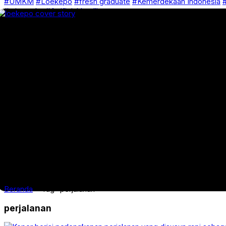
#UMKM
#Loekepo
#fresh graduate
#Kemerdekaan Indonesia
#
#wirausaha
#Artificial Intelligence
Beranda
»
Tag "perjalanan"
perjalanan