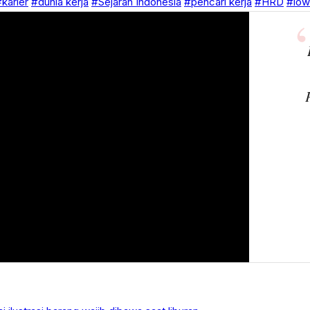
karier
#dunia kerja
#Sejarah Indonesia
#pencari kerja
#HRD
#low