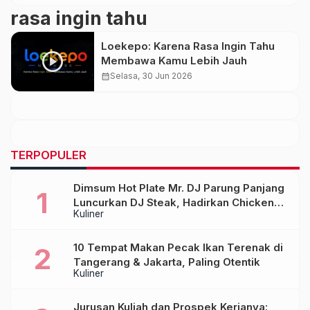
rasa ingin tahu
Loekepo: Karena Rasa Ingin Tahu
Membawa Kamu Lebih Jauh
calendar_month
Selasa, 30 Jun 2026
TERPOPULER
Dimsum Hot Plate Mr. DJ Parung Panjang
Luncurkan DJ Steak, Hadirkan Chicken
Kuliner
Steak Orisinal di Atas Hot Plate
10 Tempat Makan Pecak Ikan Terenak di
Tangerang & Jakarta, Paling Otentik
Kuliner
Jurusan Kuliah dan Prospek Kerjanya: