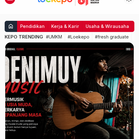
home
Pendidikan
Kerja & Karir
Usaha & Wirausaha
I
KEPO TRENDING
#UMKM
#Loekepo
#fresh graduate
#