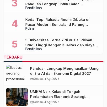
Panduan Lengkap untuk Calon
Pendidikan
Mahasiswa
Kedai Tepi Rahasia Resmi Dibuka di
Pasar Modern Sentraland Parung
Kuliner
Panjang, Hadirkan Sambal Rempah
Formula Tepi Rahasia
5 Universitas Terbaik di Rusia: Pilihan
Studi Tinggi dengan Kualitas dan Biaya
Pendidikan
Terjangkau
TERBARU
Panduan Lengkap Menghasilkan Uang
di Era AI dan Ekonomi Digital 2027
calendar_month
Selasa, 4 Agt 2026
UMKM Naik Kelas di Tengah
Perlambatan Ekonomi: Strategi
Bertahan dan Tumbuh di Era Digital
calendar_month
Selasa, 4 Agt 2026