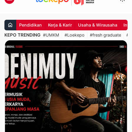
home
Pendidikan
Kerja & Karir
Usaha & Wirausaha
Inv
KEPO TRENDING
#UMKM
#Loekepo
#fresh graduate
#K