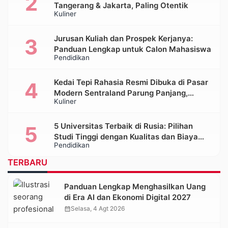
Tangerang & Jakarta, Paling Otentik
Kuliner
Jurusan Kuliah dan Prospek Kerjanya:
Panduan Lengkap untuk Calon Mahasiswa
Pendidikan
Kedai Tepi Rahasia Resmi Dibuka di Pasar
Modern Sentraland Parung Panjang,
Kuliner
Hadirkan Sambal Rempah Formula Tepi
Rahasia
5 Universitas Terbaik di Rusia: Pilihan
Studi Tinggi dengan Kualitas dan Biaya
Pendidikan
Terjangkau
TERBARU
Panduan Lengkap Menghasilkan Uang
di Era AI dan Ekonomi Digital 2027
calendar_month
Selasa, 4 Agt 2026