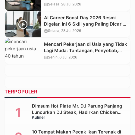
Daftarnya
calendar_month
Selasa, 28 Jul 2026
AI Career Boost Day 2026 Resmi
Digelar, Ini 6 Skill yang Paling Dicari
Perusahaan
calendar_month
Selasa, 28 Jul 2026
Mencari Pekerjaan di Usia yang Tidak
Lagi Muda: Tantangan, Penyebab,
dan Cara Meningkatkan Peluang
calendar_month
Senin, 6 Jul 2026
Diterima Kerja
TERPOPULER
Dimsum Hot Plate Mr. DJ Parung Panjang
Luncurkan DJ Steak, Hadirkan Chicken
Kuliner
Steak Orisinal di Atas Hot Plate
10 Tempat Makan Pecak Ikan Terenak di