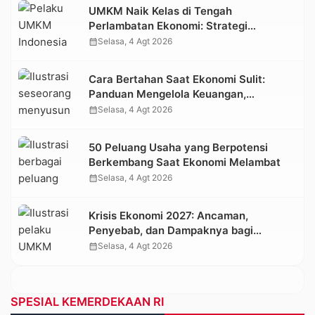
UMKM Naik Kelas di Tengah
Perlambatan Ekonomi: Strategi
Bertahan dan Tumbuh di Era Digital
calendar_month
Selasa, 4 Agt 2026
Cara Bertahan Saat Ekonomi Sulit:
Panduan Mengelola Keuangan,
Investasi, dan Menambah Penghasilan
calendar_month
Selasa, 4 Agt 2026
50 Peluang Usaha yang Berpotensi
Berkembang Saat Ekonomi Melambat
calendar_month
Selasa, 4 Agt 2026
Krisis Ekonomi 2027: Ancaman,
Penyebab, dan Dampaknya bagi
Indonesia
calendar_month
Selasa, 4 Agt 2026
SPESIAL KEMERDEKAAN RI