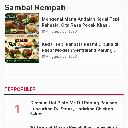
Sambal Rempah
Mengenal Menu Andalan Kedai Tepi
Rahasia, Cita Rasa Pecak Khas
dengan Sambal Rempah Formula
calendar_month
Minggu, 5 Jul 2026
Tepi Rahasia
Kedai Tepi Rahasia Resmi Dibuka di
Pasar Modern Sentraland Parung
Panjang, Hadirkan Sambal Rempah
calendar_month
Minggu, 5 Jul 2026
Formula Tepi Rahasia
TERPOPULER
Dimsum Hot Plate Mr. DJ Parung Panjang
Luncurkan DJ Steak, Hadirkan Chicken
Kuliner
Steak Orisinal di Atas Hot Plate
10 Tempat Makan Pecak Ikan Terenak di