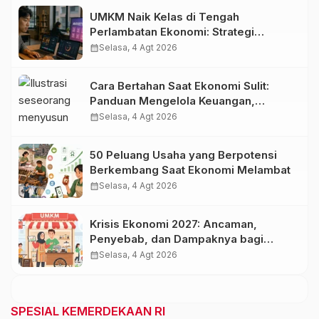
UMKM Naik Kelas di Tengah
Perlambatan Ekonomi: Strategi
Bertahan dan Tumbuh di Era Digital
calendar_month
Selasa, 4 Agt 2026
Cara Bertahan Saat Ekonomi Sulit:
Panduan Mengelola Keuangan,
Investasi, dan Menambah Penghasilan
calendar_month
Selasa, 4 Agt 2026
50 Peluang Usaha yang Berpotensi
Berkembang Saat Ekonomi Melambat
calendar_month
Selasa, 4 Agt 2026
Krisis Ekonomi 2027: Ancaman,
Penyebab, dan Dampaknya bagi
Indonesia
calendar_month
Selasa, 4 Agt 2026
SPESIAL KEMERDEKAAN RI