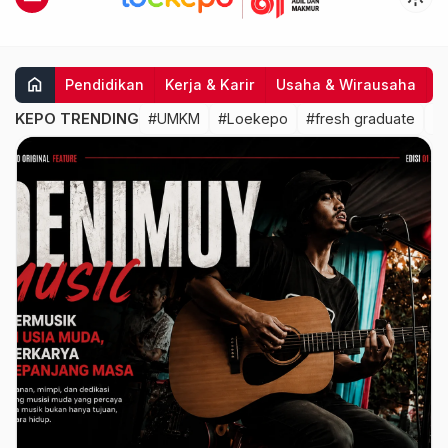
home
Pendidikan
Kerja & Karir
Usaha & Wirausaha
I
KEPO TRENDING
#UMKM
#Loekepo
#fresh graduate
#