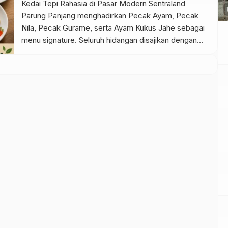
Kedai Tepi Rahasia di Pasar Modern Sentraland
p
Parung Panjang menghadirkan Pecak Ayam, Pecak
Nila, Pecak Gurame, serta Ayam Kukus Jahe sebagai
menu signature. Seluruh hidangan disajikan dengan
Sambal Rempah Formula Tepi Rahasia yang menjadi
ciri khas kedai.