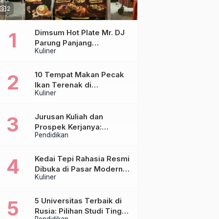
hoto_camera
2
Dimsum Hot Plate Mr. DJ
Parung Panjang
Kuliner
Luncurkan DJ Steak,
Hadirkan Chicken Steak
Orisinal di Atas Hot Plate
10 Tempat Makan Pecak
Ikan Terenak di
Kuliner
Tangerang & Jakarta,
Paling Otentik
Jurusan Kuliah dan
Prospek Kerjanya:
Pendidikan
Panduan Lengkap untuk
Calon Mahasiswa
Kedai Tepi Rahasia Resmi
Dibuka di Pasar Modern
Kuliner
Sentraland Parung
Panjang, Hadirkan
Sambal Rempah Formula
5 Universitas Terbaik di
Tepi Rahasia
Rusia: Pilihan Studi Tinggi
Pendidikan