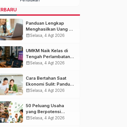
dengan Kualitas dan
Biaya Terjangkau
ERBARU
Panduan Lengkap
Menghasilkan Uang di
Era AI dan Ekonomi
calendar_month
Selasa, 4 Agt 2026
Digital 2027
UMKM Naik Kelas di
Tengah Perlambatan
Ekonomi: Strategi
calendar_month
Selasa, 4 Agt 2026
Bertahan dan Tumbuh
di Era Digital
Cara Bertahan Saat
Ekonomi Sulit: Panduan
Mengelola Keuangan,
calendar_month
Selasa, 4 Agt 2026
Investasi, dan
Menambah
50 Peluang Usaha
Penghasilan
yang Berpotensi
Berkembang Saat
calendar_month
Selasa, 4 Agt 2026
Ekonomi Melambat