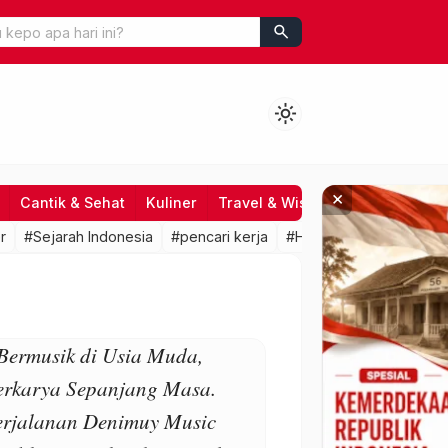
search
light_mode
×
Cantik & Sehat
Kuliner
Travel & Wisata
Hiburan
Fo
r
#Sejarah Indonesia
#pencari kerja
#HRD
#lowongan kerj
Bermusik di Usia Muda,
erkarya Sepanjang Masa.
erjalanan Denimuy Music