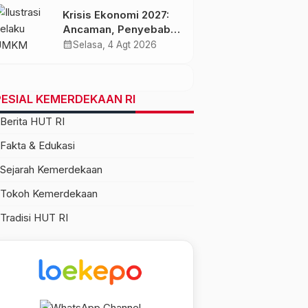
Krisis Ekonomi 2027:
Ancaman, Penyebab,
dan Dampaknya bagi
calendar_month
Selasa, 4 Agt 2026
Indonesia
ESIAL KEMERDEKAAN RI
Berita HUT RI
Fakta & Edukasi
Sejarah Kemerdekaan
Tokoh Kemerdekaan
Tradisi HUT RI