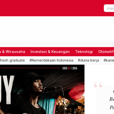
a & Wirausaha
Investasi & Keuangan
Teknologi
Otomotif
fresh graduate
#Kemerdekaan Indonesia
#dunia kerja
#karie
B
P