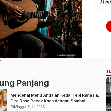
Menj
"
T
ung Panjang
Mengenal Menu Andalan Kedai Tepi Rahasia,
Cita Rasa Pecak Khas dengan Sambal
Rempah Formula Tepi Rahasia
calendar_month
Minggu, 5 Jul 2026