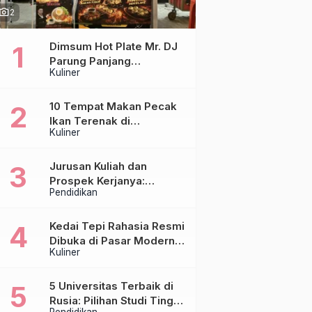
hoto_camera
2
Dimsum Hot Plate Mr. DJ
Parung Panjang
Kuliner
Luncurkan DJ Steak,
Hadirkan Chicken Steak
Orisinal di Atas Hot Plate
10 Tempat Makan Pecak
Ikan Terenak di
Kuliner
Tangerang & Jakarta,
Paling Otentik
Jurusan Kuliah dan
Prospek Kerjanya:
Pendidikan
Panduan Lengkap untuk
Calon Mahasiswa
Kedai Tepi Rahasia Resmi
Dibuka di Pasar Modern
Kuliner
Sentraland Parung
Panjang, Hadirkan
Sambal Rempah Formula
5 Universitas Terbaik di
Tepi Rahasia
Rusia: Pilihan Studi Tinggi
Pendidikan