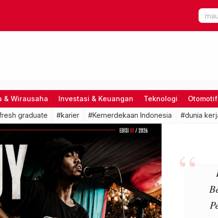
a & Wirausaha
Investasi & Keuangan
Teknologi
Otomotif
fresh graduate
#karier
#Kemerdekaan Indonesia
#dunia kerj
B
P