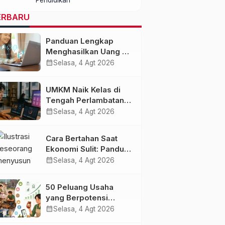
dengan Kualitas dan
Biaya Terjangkau
ERBARU
Panduan Lengkap
Menghasilkan Uang di
Era AI dan Ekonomi
calendar_month
Selasa, 4 Agt 2026
Digital 2027
UMKM Naik Kelas di
Tengah Perlambatan
Ekonomi: Strategi
calendar_month
Selasa, 4 Agt 2026
Bertahan dan Tumbuh
di Era Digital
Cara Bertahan Saat
Ekonomi Sulit: Panduan
Mengelola Keuangan,
calendar_month
Selasa, 4 Agt 2026
Investasi, dan
Menambah
50 Peluang Usaha
Penghasilan
yang Berpotensi
Berkembang Saat
calendar_month
Selasa, 4 Agt 2026
Ekonomi Melambat