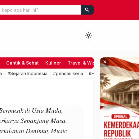
search
light_mode
×
Cantik & Sehat
Kuliner
Travel & Wisata
Hiburan
Fo
a
#Sejarah Indonesia
#pencari kerja
#HRD
#lowongan kerj
Bermusik di Usia Muda,
erkarya Sepanjang Masa.
erjalanan Denimuy Music