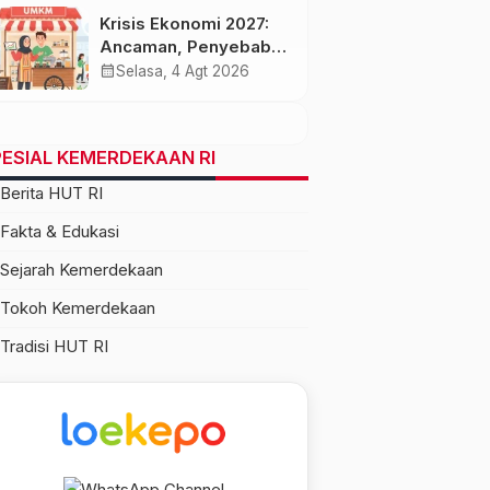
Krisis Ekonomi 2027:
Ancaman, Penyebab,
dan Dampaknya bagi
calendar_month
Selasa, 4 Agt 2026
Indonesia
ESIAL KEMERDEKAAN RI
Berita HUT RI
Fakta & Edukasi
Sejarah Kemerdekaan
Tokoh Kemerdekaan
Tradisi HUT RI