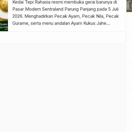
Kedai Tepi Rahasia resmi membuka gerai barunya di
p
Pasar Modern Sentraland Parung Panjang pada 5 Juli
2026. Menghadirkan Pecak Ayam, Pecak Nila, Pecak
Gurame, serta menu andalan Ayam Kukus Jahe
dengan Sambal Rempah Formula Tepi Rahasia.