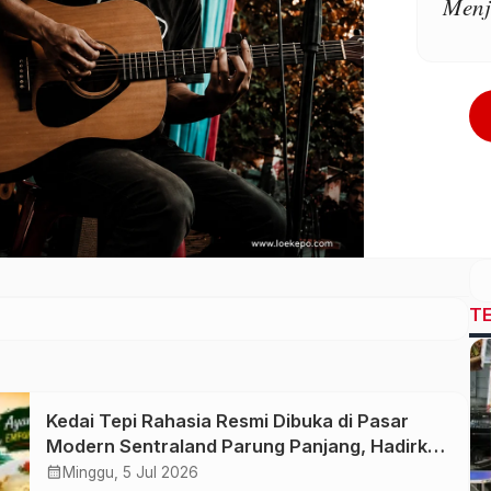
Menj
T
Kedai Tepi Rahasia Resmi Dibuka di Pasar
Modern Sentraland Parung Panjang, Hadirkan
Sambal Rempah Formula Tepi Rahasia
calendar_month
Minggu, 5 Jul 2026