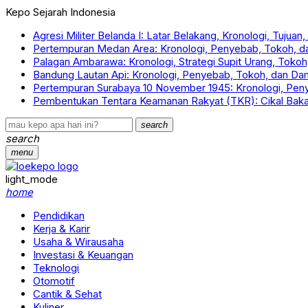
Kepo Sejarah Indonesia
Agresi Militer Belanda I: Latar Belakang, Kronologi, Tujua
Pertempuran Medan Area: Kronologi, Penyebab, Tokoh, 
Palagan Ambarawa: Kronologi, Strategi Supit Urang, Tok
Bandung Lautan Api: Kronologi, Penyebab, Tokoh, dan D
Pertempuran Surabaya 10 November 1945: Kronologi, Pe
Pembentukan Tentara Keamanan Rakyat (TKR): Cikal Bakal
search
search
menu
light_mode
home
Pendidikan
Kerja & Karir
Usaha & Wirausaha
Investasi & Keuangan
Teknologi
Otomotif
Cantik & Sehat
Kuliner