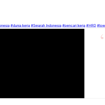
onesia
#dunia kerja
#Sejarah Indonesia
#pencari kerja
#HRD
#low