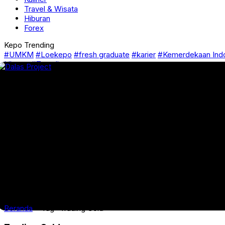
Travel & Wisata
Hiburan
Forex
Kepo Trending
#UMKM
#Loekepo
#fresh graduate
#karier
#Kemerdekaan Ind
Liburan
#Traveling
Beranda
»
Tag "Trading Gold"