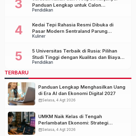
Panduan Lengkap untuk Calon
Pendidikan
Mahasiswa
Kedai Tepi Rahasia Resmi Dibuka di
Pasar Modern Sentraland Parung
Kuliner
Panjang, Hadirkan Sambal Rempah
Formula Tepi Rahasia
5 Universitas Terbaik di Rusia: Pilihan
Studi Tinggi dengan Kualitas dan Biaya
Pendidikan
Terjangkau
TERBARU
Panduan Lengkap Menghasilkan Uang
di Era AI dan Ekonomi Digital 2027
calendar_month
Selasa, 4 Agt 2026
UMKM Naik Kelas di Tengah
Perlambatan Ekonomi: Strategi
Bertahan dan Tumbuh di Era Digital
calendar_month
Selasa, 4 Agt 2026