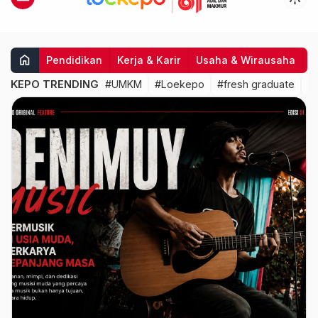
home
Pendidikan
Kerja & Karir
Usaha & Wirausaha
I
KEPO TRENDING
#UMKM
#Loekepo
#fresh graduate
#k