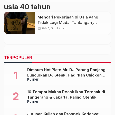
usia 40 tahun
Mencari Pekerjaan di Usia yang
Tidak Lagi Muda: Tantangan,
Penyebab, dan Cara Meningkatkan
calendar_month
Senin, 6 Jul 2026
Peluang Diterima Kerja
TERPOPULER
Dimsum Hot Plate Mr. DJ Parung Panjang
Luncurkan DJ Steak, Hadirkan Chicken
Kuliner
Steak Orisinal di Atas Hot Plate
10 Tempat Makan Pecak Ikan Terenak di
Tangerang & Jakarta, Paling Otentik
Kuliner
Jurusan Kuliah dan Prospek Kerjanya: