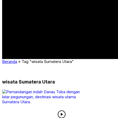
Otomotif
Cantik & Sehat
Kuliner
Travel & Wisata
Hiburan
Forex
Beranda
»
Tag "wisata Sumatera Utara"
wisata Sumatera Utara