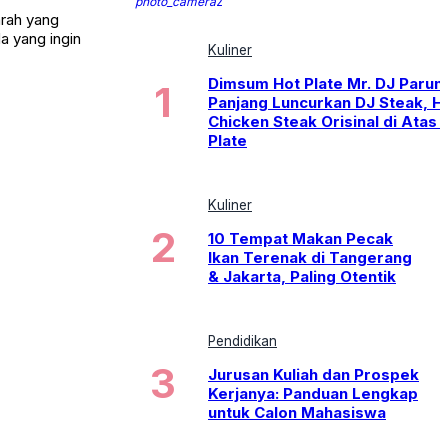
photo_camera
2
rah yang
a yang ingin
Kuliner
Dimsum Hot Plate Mr. DJ Parun
Panjang Luncurkan DJ Steak, H
Chicken Steak Orisinal di Atas 
Plate
Kuliner
10 Tempat Makan Pecak
Ikan Terenak di Tangerang
& Jakarta, Paling Otentik
Pendidikan
Jurusan Kuliah dan Prospek
Kerjanya: Panduan Lengkap
untuk Calon Mahasiswa