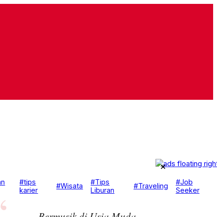
×
an
#tips
#Tips
#Job
#Wisata
#Traveling
karier
Liburan
Seeker
Bermusik di Usia Muda,