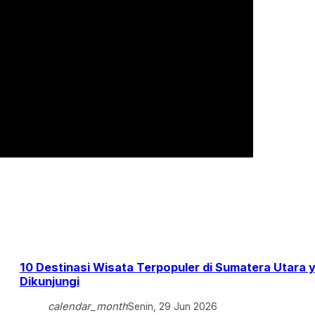
10 Destinasi Wisata Terpopuler di Sumatera Utara 
Dikunjungi
calendar_month
Senin, 29 Jun 2026