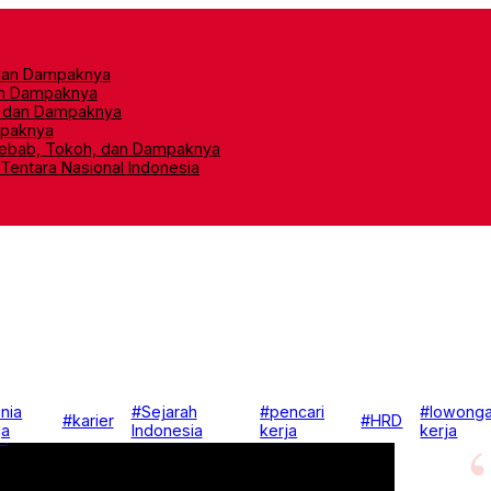
, dan Dampaknya
an Dampaknya
h, dan Dampaknya
mpaknya
yebab, Tokoh, dan Dampaknya
Tentara Nasional Indonesia
nia
#Sejarah
#pencari
#lowong
#karier
#HRD
ja
Indonesia
kerja
kerja