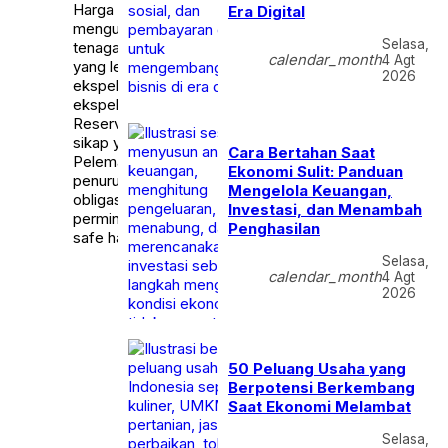
Harga emas (XAU/USD)
Fokus pelaku pasar kini
Era Digital
menguat setelah data
beralih pada perkembang
Selasa,
tenaga kerja Amerika Serikat
data ekonomi berikutnya 
calendar_month
4 Agt
yang lebih lemah dari
sinyal kebijakan The Fed
2026
ekspektasi meningkatkan
yang dapat menentukan a
ekspektasi bahwa Federal
pergerakan emas dalam
Reserve akan mengambil
beberapa hari mendatang
sikap yang lebih dovish.
Cara Bertahan Saat
Pelemahan dolar AS dan
Ekonomi Sulit: Panduan
penurunan imbal hasil
Mengelola Keuangan,
obligasi turut mendukung
Investasi, dan Menambah
permintaan terhadap aset
Penghasilan
safe haven.
Selasa,
calendar_month
4 Agt
2026
50 Peluang Usaha yang
Berpotensi Berkembang
Saat Ekonomi Melambat
Selasa,