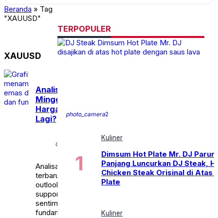
Beranda
»
Tag
"XAUUSD"
TERPOPULER
XAUUSD
Analisa XAU/USD
Mingguan, Apakah
Harga Emas Siap Naik
photo_camera
2
Lagi?
Sabtu,
Kuliner
calendar_month
18 Jul
2026
Dimsum Hot Plate Mr. DJ Parun
Panjang Luncurkan DJ Steak, H
Analisa XAU/USD mingguan
Chicken Steak Orisinal di Atas 
terbaru lengkap dengan
Plate
outlook harga emas,
support, resistance,
sentimen pasar, faktor
fundamental, dan strategi
Kuliner