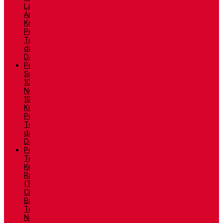
Lautan
Api:
Kronologi,
Penyebab,
Tokoh,
dan
Dampaknya
Pertempuran
Surabaya
10
November
1945:
Kronologi,
Penyebab,
Tokoh,
dan
Dampaknya
Pembentukan
Tentara
Keamanan
Rakyat
(TKR):
Cikal
Bakal
Tentara
Nasional