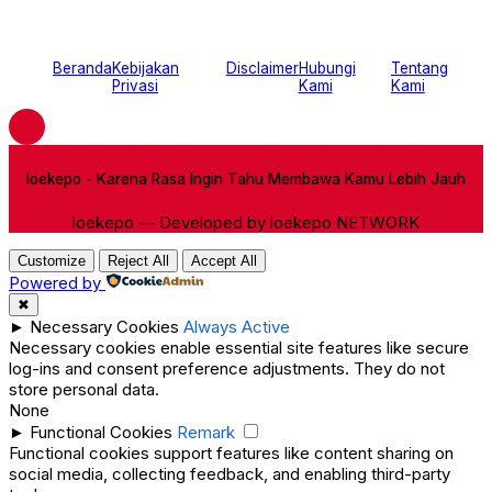
Beranda
Kebijakan
Disclaimer
Hubungi
Tentang
Privasi
Kami
Kami
loekepo - Karena Rasa Ingin Tahu Membawa Kamu Lebih Jauh
loekepo — Developed by loekepo NETWORK
Customize
Reject All
Accept All
Powered by
✖
►
Necessary Cookies
Always Active
Necessary cookies enable essential site features like secure
log-ins and consent preference adjustments. They do not
store personal data.
None
►
Functional Cookies
Remark
Functional cookies support features like content sharing on
social media, collecting feedback, and enabling third-party