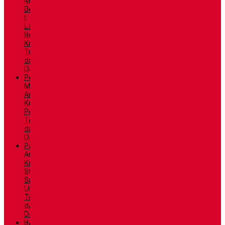
Militer
Belanda
I:
Latar
Belakang,
Kronologi,
Tujuan,
dan
Dampaknya
Pertempuran
Medan
Area:
Kronologi,
Penyebab,
Tokoh,
dan
Dampaknya
Palagan
Ambarawa:
Kronologi,
Strategi
Supit
Urang,
Tokoh,
dan
Dampaknya
Bandung