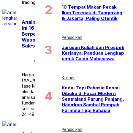
trading.
10 Tempat Makan Pecak
Ikan Terenak di Tangerang
& Jakarta, Paling Otentik
Analisa XAU/USD Hari
Ini 16 Juli 2026: Gold
Berpeluang Naik,
Pendidikan
Waspadai Data Retail
Sales AS
Jurusan Kuliah dan Prospek
Kerjanya: Panduan Lengkap
Kamis,
untuk Calon Mahasiswa
calendar_month
16 Jul
2026
Harga emas dunia
Kuliner
(XAU/USD) bergerak dalam
fase konsolidasi menjelang
Kedai Tepi Rahasia Resmi
rilis data ekonomi AS. Simak
Dibuka di Pasar Modern
analisa teknikal,
Sentraland Parung Panjang,
fundamental, area buy dan
Hadirkan Sambal Rempah
sell, serta prediksi arah Gold
Formula Tepi Rahasia
24–48 jam ke depan.
Pendidikan