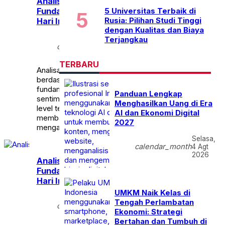
Analisa Teknikal dan
5 Universitas Terbaik di
Fundamental XAU/USD
Rusia: Pilihan Studi Tinggi
Hari Ini (6 Juli 2026)
dengan Kualitas dan Biaya
Terjangkau
Senin,
calendar_month
6 Jul
2026
TERBARU
Analisa lengkap XAU/USD
berdasarkan kondisi
fundamental terbaru,
Panduan Lengkap
sentimen pasar global, dan
Menghasilkan Uang di Era
level teknikal penting untuk
AI dan Ekonomi Digital
membantu trader
2027
mengambil keputusan.
Selasa,
calendar_month
4 Agt
2026
Analisa Teknikal dan
Fundamental XAU/USD
Hari Ini (3 Juli 2026)
UMKM Naik Kelas di
Jumat,
Tengah Perlambatan
calendar_month
3 Jul
Ekonomi: Strategi
2026
Bertahan dan Tumbuh di