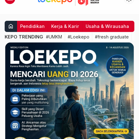
home
Pendidikan
Kerja & Karir
Usaha & Wirausaha
I
KEPO TRENDING
#UMKM
#Loekepo
#fresh graduate
#d