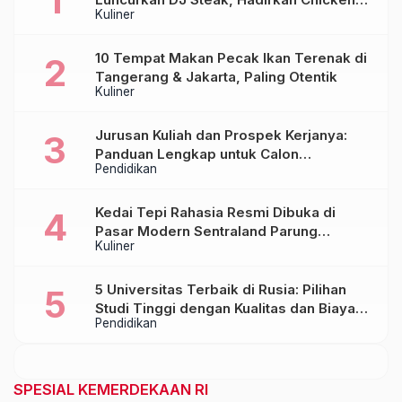
Kuliner
Steak Orisinal di Atas Hot Plate
10 Tempat Makan Pecak Ikan Terenak di
Tangerang & Jakarta, Paling Otentik
Kuliner
Jurusan Kuliah dan Prospek Kerjanya:
Panduan Lengkap untuk Calon
Pendidikan
Mahasiswa
Kedai Tepi Rahasia Resmi Dibuka di
Pasar Modern Sentraland Parung
Kuliner
Panjang, Hadirkan Sambal Rempah
Formula Tepi Rahasia
5 Universitas Terbaik di Rusia: Pilihan
Studi Tinggi dengan Kualitas dan Biaya
Pendidikan
Terjangkau
SPESIAL KEMERDEKAAN RI