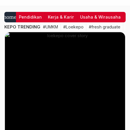
loekepo
home
Pendidikan
Kerja & Karir
Usaha & Wirausaha
I
|
KEPO TRENDING
#UMKM
#Loekepo
#fresh graduate
#
Karena
Rasa
Ingin
Tahu
Membawa
Kamu
Lebih
Jauh