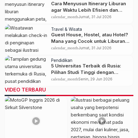
Cara Menyusun Itinerary Liburan
agar Waktu Lebih Efisien dan
Perjalanan Makin Maksimal
calendar_month
Jumat, 31 Jul 2026
Travel & Wisata
Guest House, Hostel, atau Hotel?
Mana yang Cocok untuk Liburan
Anda?
calendar_month
Jumat, 31 Jul 2026
Pendidikan
5 Universitas Terbaik di Rusia:
Pilihan Studi Tinggi dengan
Kualitas dan Biaya Terjangkau
calendar_month
Senin, 29 Jun 2026
VIDEO TERBARU