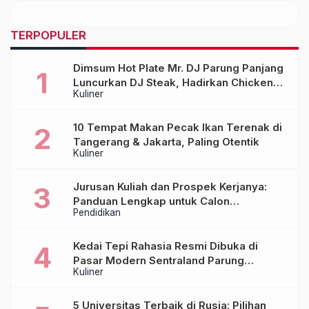
Menjadikan Musik
Sebagai Jalan Hidup
TERPOPULER
Dimsum Hot Plate Mr. DJ Parung Panjang
Luncurkan DJ Steak, Hadirkan Chicken
Kuliner
Steak Orisinal di Atas Hot Plate
10 Tempat Makan Pecak Ikan Terenak di
Tangerang & Jakarta, Paling Otentik
Kuliner
Jurusan Kuliah dan Prospek Kerjanya:
Panduan Lengkap untuk Calon
Pendidikan
Mahasiswa
Kedai Tepi Rahasia Resmi Dibuka di
Pasar Modern Sentraland Parung
Kuliner
Panjang, Hadirkan Sambal Rempah
Formula Tepi Rahasia
5 Universitas Terbaik di Rusia: Pilihan