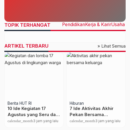
Pendidikan
Kerja & Karir
Usaha &
TOPIK TERHANGAT
ARTIKEL TERBARU
» Lihat Semua
Berita HUT RI
Hiburan
10 Ide Kegiatan 17
7 Ide Aktivitas Akhir
Agustus yang Seru dan
Pekan Bersama
Hemat untuk Warga
Keluarga yang Seru dan
calendar_month
3 jam yang lalu
calendar_month
3 jam yang lalu
Hemat