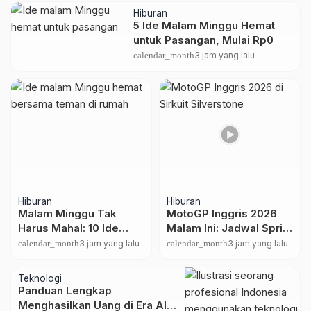
Hiburan
5 Ide Malam Minggu Hemat
untuk Pasangan, Mulai Rp0
calendar_month
3 jam yang lalu
Hiburan
Hiburan
Malam Minggu Tak
MotoGP Inggris 2026
Harus Mahal: 10 Ide
Malam Ini: Jadwal Sprint
Seru Mulai Rp0
Race dan Jam Tayang
calendar_month
3 jam yang lalu
calendar_month
3 jam yang lalu
WIB
Teknologi
Panduan Lengkap
Menghasilkan Uang di Era AI