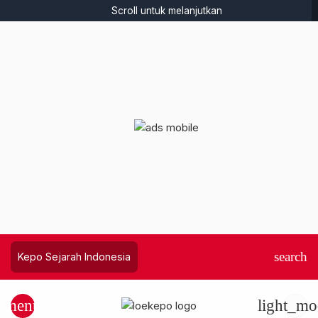
Scroll untuk melanjutkan
search
Kepo Sejarah Indonesia
menu
light_mo