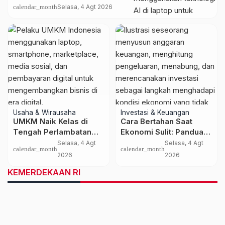
dan Ekonomi Digital 2027
calendar_month
Selasa, 4 Agt 2026
Usaha & Wirausaha
Investasi & Keuangan
UMKM Naik Kelas di
Cara Bertahan Saat
Tengah Perlambatan
Ekonomi Sulit: Panduan
Ekonomi: Strategi
Mengelola Keuangan,
Selasa, 4 Agt
Selasa, 4 Agt
calendar_month
calendar_month
Bertahan dan Tumbuh di
Investasi, dan
2026
2026
Era Digital
Menambah Penghasilan
KEMERDEKAAN RI