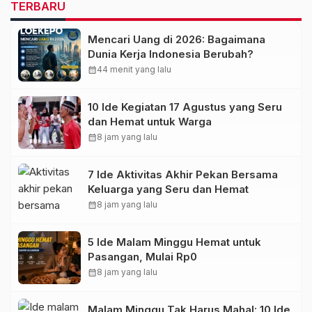
TERBARU
Mencari Uang di 2026: Bagaimana
Dunia Kerja Indonesia Berubah?
calendar_month
44 menit yang lalu
10 Ide Kegiatan 17 Agustus yang Seru
dan Hemat untuk Warga
calendar_month
8 jam yang lalu
7 Ide Aktivitas Akhir Pekan Bersama
Keluarga yang Seru dan Hemat
calendar_month
8 jam yang lalu
5 Ide Malam Minggu Hemat untuk
Pasangan, Mulai Rp0
calendar_month
8 jam yang lalu
Malam Minggu Tak Harus Mahal: 10 Ide