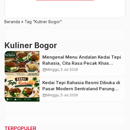
Beranda
»
Tag "Kuliner Bogor"
Kuliner Bogor
Mengenal Menu Andalan Kedai Tepi
Rahasia, Cita Rasa Pecak Khas
dengan Sambal Rempah Formula
calendar_month
Minggu, 5 Jul 2026
Tepi Rahasia
Kedai Tepi Rahasia Resmi Dibuka di
Pasar Modern Sentraland Parung
Panjang, Hadirkan Sambal Rempah
calendar_month
Minggu, 5 Jul 2026
Formula Tepi Rahasia
TERPOPULER