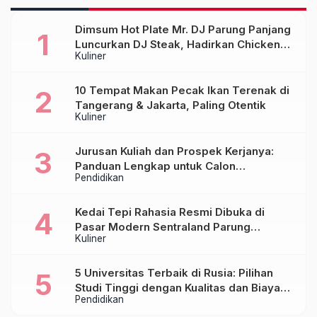
Dimsum Hot Plate Mr. DJ Parung Panjang
Luncurkan DJ Steak, Hadirkan Chicken
Kuliner
Steak Orisinal di Atas Hot Plate
10 Tempat Makan Pecak Ikan Terenak di
Tangerang & Jakarta, Paling Otentik
Kuliner
Jurusan Kuliah dan Prospek Kerjanya:
Panduan Lengkap untuk Calon
Pendidikan
Mahasiswa
Kedai Tepi Rahasia Resmi Dibuka di
Pasar Modern Sentraland Parung
Kuliner
Panjang, Hadirkan Sambal Rempah
Formula Tepi Rahasia
5 Universitas Terbaik di Rusia: Pilihan
Studi Tinggi dengan Kualitas dan Biaya
Pendidikan
Terjangkau