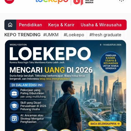
home
Pendidikan
Kerja & Karir
Usaha & Wirausaha
I
KEPO TRENDING
#UMKM
#Loekepo
#fresh graduate
#d