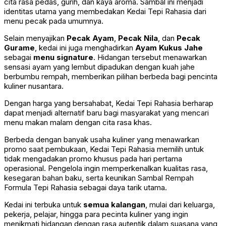
cita rasa pedas, gurih, dan kaya aroma. Sambal ini menjadi
identitas utama yang membedakan Kedai Tepi Rahasia dari
menu pecak pada umumnya.
Selain menyajikan
Pecak Ayam
,
Pecak Nila
, dan
Pecak
Gurame
, kedai ini juga menghadirkan
Ayam Kukus Jahe
sebagai
menu signature
. Hidangan tersebut menawarkan
sensasi ayam yang lembut dipadukan dengan kuah jahe
berbumbu rempah, memberikan pilihan berbeda bagi pencinta
kuliner nusantara.
Dengan harga yang bersahabat, Kedai Tepi Rahasia berharap
dapat menjadi alternatif baru bagi masyarakat yang mencari
menu makan malam dengan cita rasa khas.
Berbeda dengan banyak usaha kuliner yang menawarkan
promo saat pembukaan, Kedai Tepi Rahasia memilih untuk
tidak mengadakan promo khusus pada hari pertama
operasional. Pengelola ingin memperkenalkan kualitas rasa,
kesegaran bahan baku, serta keunikan Sambal Rempah
Formula Tepi Rahasia sebagai daya tarik utama.
Kedai ini terbuka untuk
semua kalangan
, mulai dari keluarga,
pekerja, pelajar, hingga para pecinta kuliner yang ingin
menikmati hidangan dengan rasa autentik dalam suasana yang