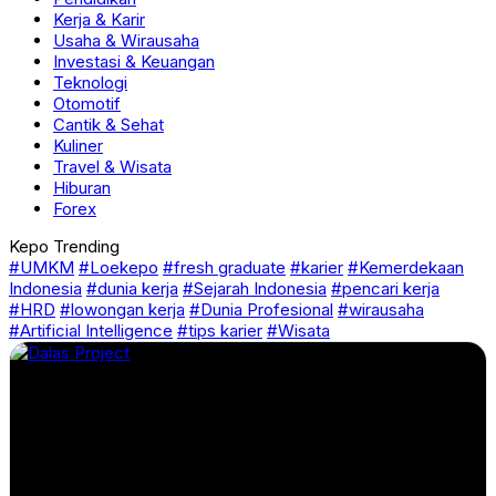
Kerja & Karir
Usaha & Wirausaha
Investasi & Keuangan
Teknologi
Otomotif
Cantik & Sehat
Kuliner
Travel & Wisata
Hiburan
Forex
Kepo Trending
#UMKM
#Loekepo
#fresh graduate
#karier
#Kemerdekaan
Indonesia
#dunia kerja
#Sejarah Indonesia
#pencari kerja
#HRD
#lowongan kerja
#Dunia Profesional
#wirausaha
#Artificial Intelligence
#tips karier
#Wisata