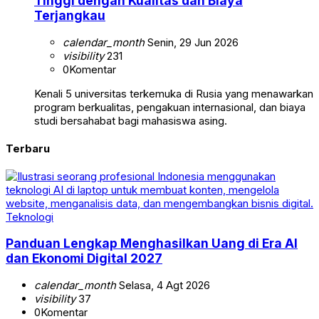
Tinggi dengan Kualitas dan Biaya
Terjangkau
calendar_month
Senin, 29 Jun 2026
visibility
231
0
Komentar
Kenali 5 universitas terkemuka di Rusia yang menawarkan
program berkualitas, pengakuan internasional, dan biaya
studi bersahabat bagi mahasiswa asing.
Terbaru
Teknologi
Panduan Lengkap Menghasilkan Uang di Era AI
dan Ekonomi Digital 2027
calendar_month
Selasa, 4 Agt 2026
visibility
37
0
Komentar