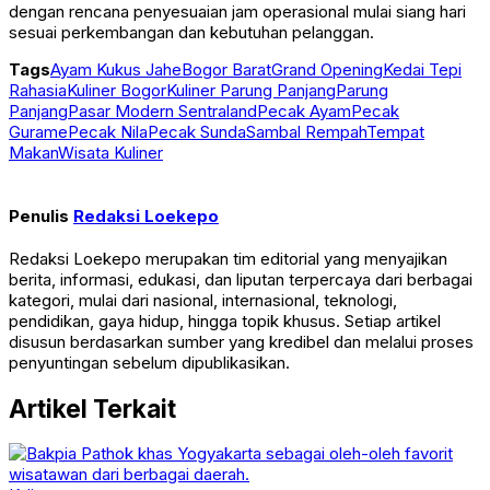
dengan rencana penyesuaian jam operasional mulai siang hari
sesuai perkembangan dan kebutuhan pelanggan.
Tags
Ayam Kukus Jahe
Bogor Barat
Grand Opening
Kedai Tepi
Rahasia
Kuliner Bogor
Kuliner Parung Panjang
Parung
Panjang
Pasar Modern Sentraland
Pecak Ayam
Pecak
Gurame
Pecak Nila
Pecak Sunda
Sambal Rempah
Tempat
Makan
Wisata Kuliner
Penulis
Redaksi Loekepo
Redaksi Loekepo merupakan tim editorial yang menyajikan
berita, informasi, edukasi, dan liputan terpercaya dari berbagai
kategori, mulai dari nasional, internasional, teknologi,
pendidikan, gaya hidup, hingga topik khusus. Setiap artikel
disusun berdasarkan sumber yang kredibel dan melalui proses
penyuntingan sebelum dipublikasikan.
Artikel Terkait