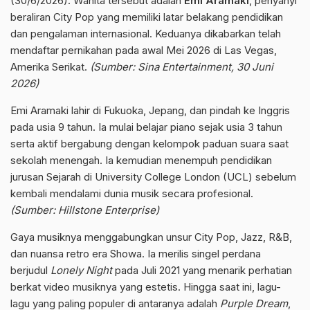
(30/6/2026). Wanita tersebut adalah
Emi Aramaki
, penyanyi
beraliran City Pop yang memiliki latar belakang pendidikan
dan pengalaman internasional. Keduanya dikabarkan telah
mendaftar pernikahan pada awal Mei 2026 di Las Vegas,
Amerika Serikat.
(Sumber: Sina Entertainment, 30 Juni
2026)
Emi Aramaki lahir di Fukuoka, Jepang, dan pindah ke Inggris
pada usia 9 tahun. Ia mulai belajar piano sejak usia 3 tahun
serta aktif bergabung dengan kelompok paduan suara saat
sekolah menengah. Ia kemudian menempuh pendidikan
jurusan Sejarah di University College London (UCL) sebelum
kembali mendalami dunia musik secara profesional.
(Sumber: Hillstone Enterprise)
Gaya musiknya menggabungkan unsur City Pop, Jazz, R&B,
dan nuansa retro era Showa. Ia merilis singel perdana
berjudul
Lonely Night
pada Juli 2021 yang menarik perhatian
berkat video musiknya yang estetis. Hingga saat ini, lagu-
lagu yang paling populer di antaranya adalah
Purple Dream
,