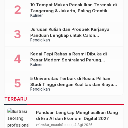
10 Tempat Makan Pecak Ikan Terenak di
Tangerang & Jakarta, Paling Otentik
Kuliner
Jurusan Kuliah dan Prospek Kerjanya:
Panduan Lengkap untuk Calon
Pendidikan
Mahasiswa
Kedai Tepi Rahasia Resmi Dibuka di
Pasar Modern Sentraland Parung
Kuliner
Panjang, Hadirkan Sambal Rempah
Formula Tepi Rahasia
5 Universitas Terbaik di Rusia: Pilihan
Studi Tinggi dengan Kualitas dan Biaya
Pendidikan
Terjangkau
TERBARU
Panduan Lengkap Menghasilkan Uang
di Era AI dan Ekonomi Digital 2027
calendar_month
Selasa, 4 Agt 2026