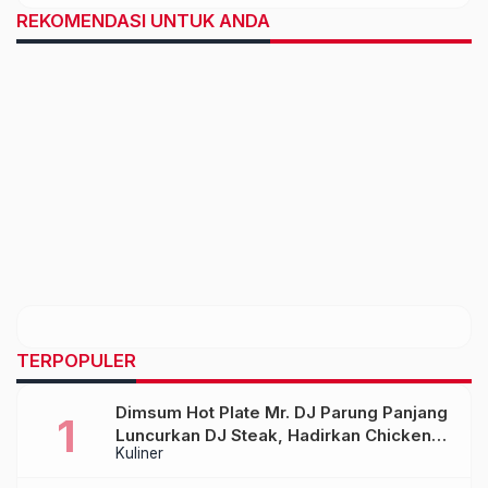
REKOMENDASI UNTUK ANDA
TERPOPULER
Dimsum Hot Plate Mr. DJ Parung Panjang
Luncurkan DJ Steak, Hadirkan Chicken
Kuliner
Steak Orisinal di Atas Hot Plate