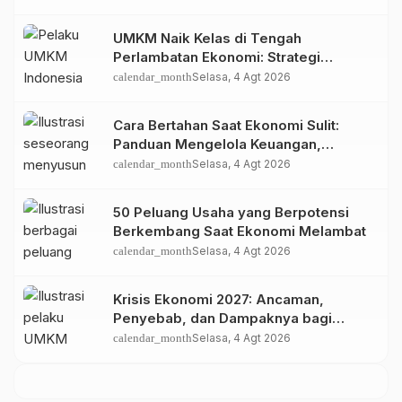
UMKM Naik Kelas di Tengah
Perlambatan Ekonomi: Strategi
Bertahan dan Tumbuh di Era Digital
calendar_month
Selasa, 4 Agt 2026
Cara Bertahan Saat Ekonomi Sulit:
Panduan Mengelola Keuangan,
Investasi, dan Menambah Penghasilan
calendar_month
Selasa, 4 Agt 2026
50 Peluang Usaha yang Berpotensi
Berkembang Saat Ekonomi Melambat
calendar_month
Selasa, 4 Agt 2026
Krisis Ekonomi 2027: Ancaman,
Penyebab, dan Dampaknya bagi
Indonesia
calendar_month
Selasa, 4 Agt 2026