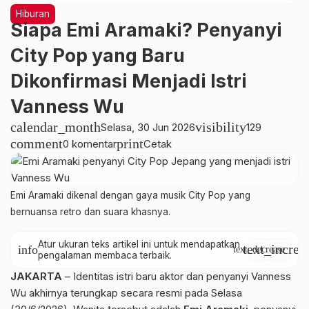
Hiburan
Siapa Emi Aramaki? Penyanyi
City Pop yang Baru
Dikonfirmasi Menjadi Istri
Vanness Wu
calendar_month
visibility
Selasa, 30 Jun 2026
129
comment
print
0 komentar
Cetak
Emi Aramaki dikenal dengan gaya musik City Pop yang
bernuansa retro dan suara khasnya.
Atur ukuran teks artikel ini untuk mendapatkan
text_increa
info
text_decrease
pengalaman membaca terbaik.
JAKARTA
– Identitas istri baru aktor dan penyanyi Vanness
Wu akhirnya terungkap secara resmi pada Selasa