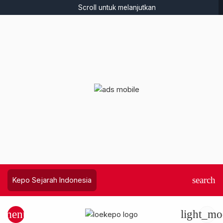
Scroll untuk melanjutkan
search
Kepo Sejarah Indonesia
menu
light_mo