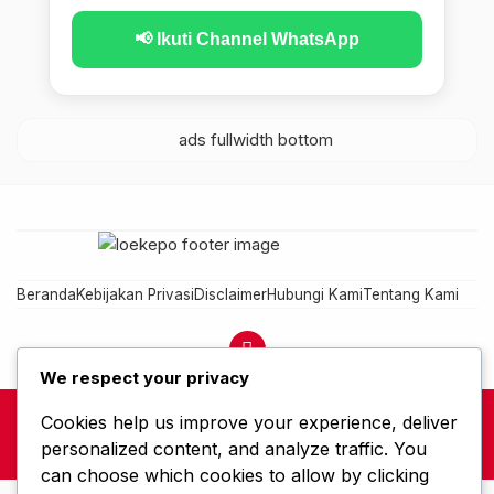
📢 Ikuti Channel WhatsApp
Beranda
Kebijakan Privasi
Disclaimer
Hubungi Kami
Tentang Kami
We respect your privacy
Cookies help us improve your experience, deliver
loekepo - Karena Rasa Ingin Tahu Membawa Kamu Lebih Jauh
loekepo — Developed by loekepo NETWORK
personalized content, and analyze traffic. You
can choose which cookies to allow by clicking