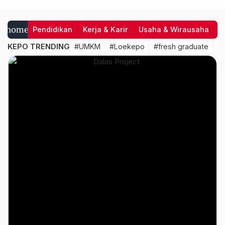
home
Pendidikan
Kerja & Karir
Usaha & Wirausaha
I
KEPO TRENDING
#UMKM
#Loekepo
#fresh graduate
#