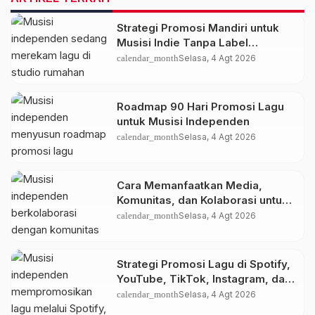
Strategi Promosi Mandiri untuk
Musisi Indie Tanpa Label
Rekaman
calendar_month
Selasa, 4 Agt 2026
Roadmap 90 Hari Promosi Lagu
untuk Musisi Independen
calendar_month
Selasa, 4 Agt 2026
Cara Memanfaatkan Media,
Komunitas, dan Kolaborasi untuk
Memperluas Jangkauan Musik
calendar_month
Selasa, 4 Agt 2026
Strategi Promosi Lagu di Spotify,
YouTube, TikTok, Instagram, dan
Platform Digital
calendar_month
Selasa, 4 Agt 2026