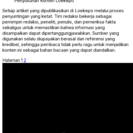
Penyusunan Konten Loekepo
Setiap artikel yang dipublikasikan di Loekepo melalui proses
penyuntingan yang ketat. Tim redaksi bekerja sebagai
pemimpin redaksi, peneliti, penulis, dan pemeriksa fakta
sekaligus untuk memastikan bahwa informasi yang
disampaikan dapat dipertanggungjawabkan. Sumber yang
digunakan selalu diupayakan berasal dari referensi yang
kredibel, sehingga pembaca tidak perlu ragu untuk menjadikan
konten ini sebagai bahan bacaan yang dapat diandalkan.
Halaman
1
2