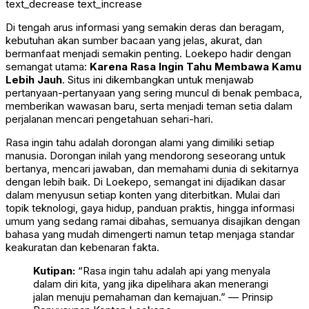
text_decrease
text_increase
Di tengah arus informasi yang semakin deras dan beragam,
kebutuhan akan sumber bacaan yang jelas, akurat, dan
bermanfaat menjadi semakin penting. Loekepo hadir dengan
semangat utama:
Karena Rasa Ingin Tahu Membawa Kamu
Lebih Jauh
. Situs ini dikembangkan untuk menjawab
pertanyaan-pertanyaan yang sering muncul di benak pembaca,
memberikan wawasan baru, serta menjadi teman setia dalam
perjalanan mencari pengetahuan sehari-hari.
Rasa ingin tahu adalah dorongan alami yang dimiliki setiap
manusia. Dorongan inilah yang mendorong seseorang untuk
bertanya, mencari jawaban, dan memahami dunia di sekitarnya
dengan lebih baik. Di Loekepo, semangat ini dijadikan dasar
dalam menyusun setiap konten yang diterbitkan. Mulai dari
topik teknologi, gaya hidup, panduan praktis, hingga informasi
umum yang sedang ramai dibahas, semuanya disajikan dengan
bahasa yang mudah dimengerti namun tetap menjaga standar
keakuratan dan kebenaran fakta.
Kutipan:
“Rasa ingin tahu adalah api yang menyala
dalam diri kita, yang jika dipelihara akan menerangi
jalan menuju pemahaman dan kemajuan.” — Prinsip