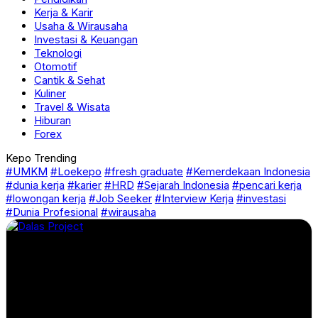
Kerja & Karir
Usaha & Wirausaha
Investasi & Keuangan
Teknologi
Otomotif
Cantik & Sehat
Kuliner
Travel & Wisata
Hiburan
Forex
Kepo Trending
#UMKM
#Loekepo
#fresh graduate
#Kemerdekaan Indonesia
#dunia kerja
#karier
#HRD
#Sejarah Indonesia
#pencari kerja
#lowongan kerja
#Job Seeker
#Interview Kerja
#investasi
#Dunia Profesional
#wirausaha