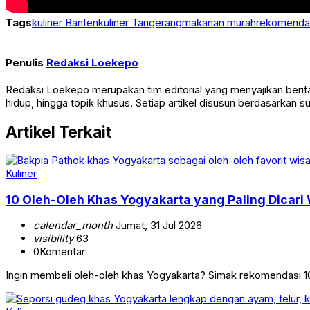
Tags
kuliner Banten
kuliner Tangerang
makanan murah
rekomenda
Penulis
Redaksi Loekepo
Redaksi Loekepo merupakan tim editorial yang menyajikan berita, i
hidup, hingga topik khusus. Setiap artikel disusun berdasarkan 
Artikel Terkait
Kuliner
10 Oleh-Oleh Khas Yogyakarta yang Paling Dicar
calendar_month
Jumat, 31 Jul 2026
visibility
63
0
Komentar
Ingin membeli oleh-oleh khas Yogyakarta? Simak rekomendasi 10