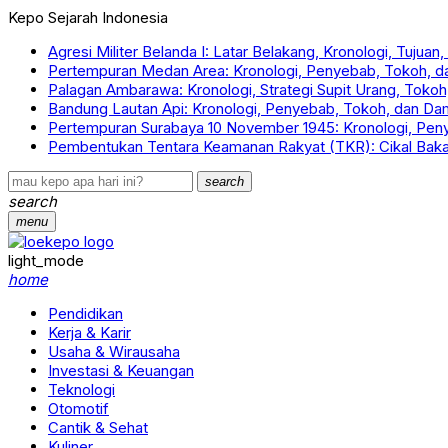
Kepo Sejarah Indonesia
Agresi Militer Belanda I: Latar Belakang, Kronologi, Tujua
Pertempuran Medan Area: Kronologi, Penyebab, Tokoh, 
Palagan Ambarawa: Kronologi, Strategi Supit Urang, Tok
Bandung Lautan Api: Kronologi, Penyebab, Tokoh, dan D
Pertempuran Surabaya 10 November 1945: Kronologi, Pe
Pembentukan Tentara Keamanan Rakyat (TKR): Cikal Bakal
search
search
menu
light_mode
home
Pendidikan
Kerja & Karir
Usaha & Wirausaha
Investasi & Keuangan
Teknologi
Otomotif
Cantik & Sehat
Kuliner