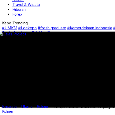
Travel & Wisata
Hiburan
Forex
Kepo Trending
#UMKM
#Loekepo
#fresh graduate
#Kemerdekaan Indonesia
#
Profesional
#Artificial Intelligence
Beranda
»
Utama
»
Kuliner
»
Tempat Makan Enak dan Terjangkau
Kuliner