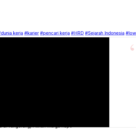
dunia kerja
#karier
#pencari kerja
#HRD
#Sejarah Indonesia
#low
 di Tangerang, Pilihan Warga Kepo