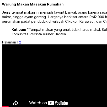
Warung Makan Masakan Rumahan
Jenis tempat makan ini menjadi favorit banyak orang karena ras
bakar, hingga ayam goreng. Harganya berkisar antara Rp12.000 h
perumahan padat penduduk di wilayah Cikokol, Karawaci, dan C
Kutipan:
“Tempat makan yang enak tidak harus mahal. Sel
Komunitas Pecinta Kuliner Banten
Halaman
1
2