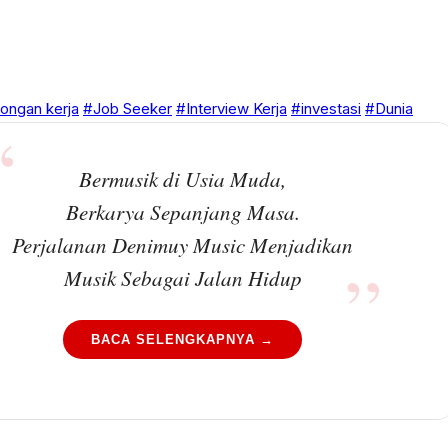
ongan kerja
#Job Seeker
#Interview Kerja
#investasi
#Dunia
Bermusik di Usia Muda,
Berkarya Sepanjang Masa.
Perjalanan Denimuy Music Menjadikan
Musik Sebagai Jalan Hidup
BACA SELENGKAPNYA →