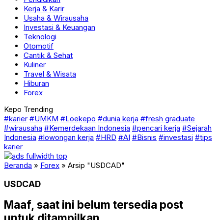
Kerja & Karir
Usaha & Wirausaha
Investasi & Keuangan
Teknologi
Otomotif
Cantik & Sehat
Kuliner
Travel & Wisata
Hiburan
Forex
Kepo Trending
#karier
#UMKM
#Loekepo
#dunia kerja
#fresh graduate
#wirausaha
#Kemerdekaan Indonesia
#pencari kerja
#Sejarah
Indonesia
#lowongan kerja
#HRD
#AI
#Bisnis
#investasi
#tips
karier
Beranda
»
Forex
»
Arsip "USDCAD"
USDCAD
Maaf, saat ini belum tersedia post
untuk ditampilkan.