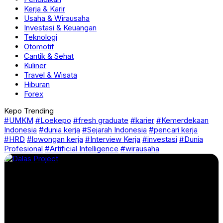
Kerja & Karir
Usaha & Wirausaha
Investasi & Keuangan
Teknologi
Otomotif
Cantik & Sehat
Kuliner
Travel & Wisata
Hiburan
Forex
Kepo Trending
#UMKM
#Loekepo
#fresh graduate
#karier
#Kemerdekaan
Indonesia
#dunia kerja
#Sejarah Indonesia
#pencari kerja
#HRD
#lowongan kerja
#Interview Kerja
#investasi
#Dunia
Profesional
#Artificial Intelligence
#wirausaha