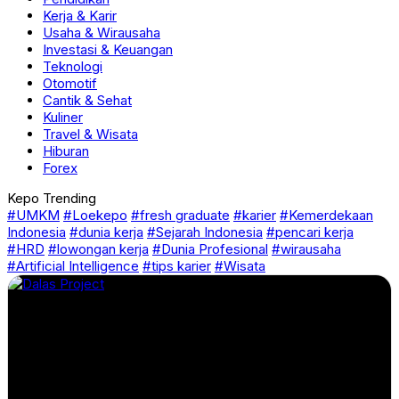
Kerja & Karir
Usaha & Wirausaha
Investasi & Keuangan
Teknologi
Otomotif
Cantik & Sehat
Kuliner
Travel & Wisata
Hiburan
Forex
Kepo Trending
#UMKM
#Loekepo
#fresh graduate
#karier
#Kemerdekaan
Indonesia
#dunia kerja
#Sejarah Indonesia
#pencari kerja
#HRD
#lowongan kerja
#Dunia Profesional
#wirausaha
#Artificial Intelligence
#tips karier
#Wisata